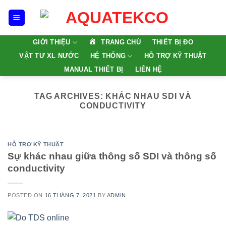
Skip
to
content
TRANG CHỦ
GIỚI THIỆU
THIẾT BỊ ĐO
VẬT TƯ XL NƯỚC
HỆ THỐNG
HỖ TRỢ KỸ THUẬT
MANUAL THIẾT BỊ
LIÊN HỆ
TAG ARCHIVES:
KHÁC NHAU SDI VÀ
CONDUCTIVITY
HỖ TRỢ KỸ THUẬT
Sự khác nhau giữa thông số SDI và thông số
conductivity
POSTED ON
16 THÁNG 7, 2021
BY
ADMIN