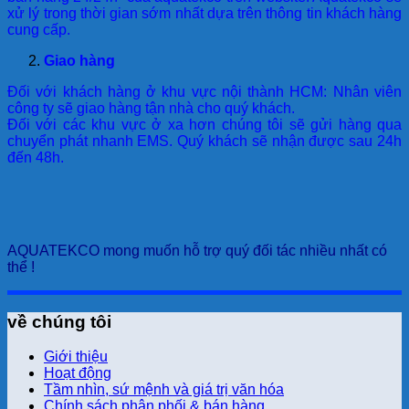
xử lý trong thời gian sớm nhất dựa trên thông tin khách hàng
cung cấp.
Giao hàng
Đối với khách hàng ở khu vực nội thành HCM: Nhân viên
công ty sẽ giao hàng tận nhà cho quý khách.
Đối với các khu vực ở xa hơn chúng tôi sẽ gửi hàng qua
chuyển phát nhanh EMS. Quý khách sẽ nhận được sau 24h
đến 48h.
AQUATEKCO mong muốn hỗ trợ quý đối tác nhiều nhất có
thể !
về chúng tôi
Giới thiệu
Hoạt động
Tầm nhìn, sứ mệnh và giá trị văn hóa
Chính sách phân phối & bán hàng