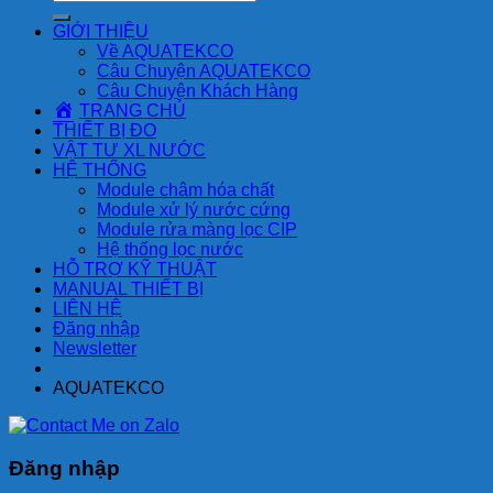
kiếm:
GIỚI THIỆU
Về AQUATEKCO
Câu Chuyện AQUATEKCO
Câu Chuyện Khách Hàng
TRANG CHỦ
THIẾT BỊ ĐO
VẬT TƯ XL NƯỚC
HỆ THỐNG
Module châm hóa chất
Module xử lý nước cứng
Module rửa màng lọc CIP
Hệ thống lọc nước
HỖ TRỢ KỸ THUẬT
MANUAL THIẾT BỊ
LIÊN HỆ
Đăng nhập
Newsletter
AQUATEKCO
Đăng nhập