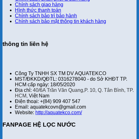
Chính sách giao hàng
Hình thức thanh toán
Chính sách bảo trì bảo hành
Chính sách bảo mật thông tin khách hàng
thông tin liên hệ
Công Ty TNHH SX TM DV AQUATEKCO
MST/ĐKKD/QĐTL: 0316278040 - do Sở KHĐT TP.
HCM cấp ngày: 18/05/2020
Địa chỉ:
40/6A Trần Văn Quang,P. 10, Q. Tân Bình, TP.
HCM,
Việt Nam
Điện thoại: +(84) 909 407 547
Email: aquatekcovn@gmail.com
Website:
http://aquatekco.com/
FANPAGE HỆ LỌC NƯỚC