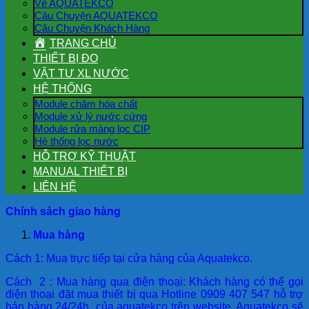
Về AQUATEKCO
Câu Chuyện AQUATEKCO
Câu Chuyện Khách Hàng
TRANG CHỦ
THIẾT BỊ ĐO
VẬT TƯ XL NƯỚC
HỆ THỐNG
Module châm hóa chất
Module xử lý nước cứng
Module rửa màng lọc CIP
Hệ thống lọc nước
HỖ TRỢ KỸ THUẬT
MANUAL THIẾT BỊ
LIÊN HỆ
Chính sách giao hàng
Mua hàng
Cách 1: Mua trực tiếp tại cửa hàng của Aquatekco.
Cách 2 : Mua hàng qua điện thoại: Khách hàng có thể gọi
điện thoại đặt mua thiết bị qua Hotline 0909 407 547 hỗ trợ
bán hàng 24/24h của aquatekco trên website. Aquatekco sẽ