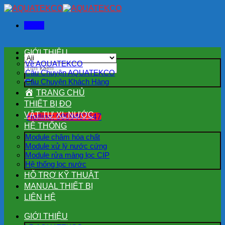
Skip
to
Menu
content
GIỚI THIỆU
Về AQUATEKCO
Tìm
Câu Chuyện AQUATEKCO
kiếm:
Câu Chuyện Khách Hàng
TRANG CHỦ
THIẾT BỊ ĐO
VẬT TƯ XL NƯỚC
Hotline: 0909407547
HỆ THỐNG
Module châm hóa chất
Module xử lý nước cứng
Module rửa màng lọc CIP
Hệ thống lọc nước
HỖ TRỢ KỸ THUẬT
MANUAL THIẾT BỊ
LIÊN HỆ
GIỚI THIỆU