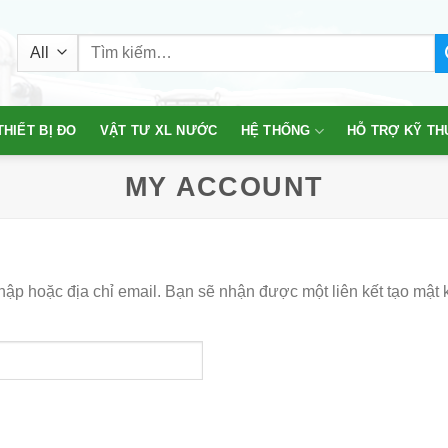
Tìm
kiếm:
THIẾT BỊ ĐO
VẬT TƯ XL NƯỚC
HỆ THỐNG
HỖ TRỢ KỸ TH
MY ACCOUNT
ập hoặc địa chỉ email. Bạn sẽ nhận được một liên kết tạo mật 