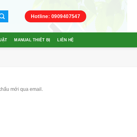
Hotline: 0909407547
UẬT
MANUAL THIẾT BỊ
LIÊN HỆ
khẩu mới qua email.