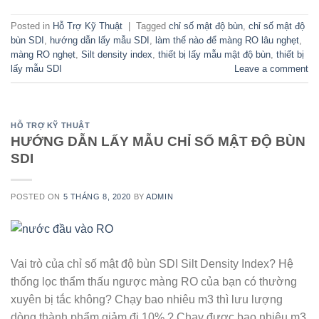
Posted in
Hỗ Trợ Kỹ Thuật
|
Tagged
chỉ số mật độ bùn
,
chỉ số mật độ
bùn SDI
,
hướng dẫn lấy mẫu SDI
,
làm thế nào để màng RO lâu nghẹt
,
màng RO nghẹt
,
Silt density index
,
thiết bị lấy mẫu mật độ bùn
,
thiết bị
lấy mẫu SDI
Leave a comment
HỖ TRỢ KỸ THUẬT
HƯỚNG DẪN LẤY MẪU CHỈ SỐ MẬT ĐỘ BÙN
SDI
POSTED ON
5 THÁNG 8, 2020
BY
ADMIN
Vai trò của chỉ số mật độ bùn SDI Silt Density Index? Hệ
thống lọc thẩm thấu ngược màng RO của bạn có thường
xuyên bị tắc không? Chạy bao nhiêu m3 thì lưu lượng
dòng thành phẩm giảm đi 10% ? Chạy được bao nhiêu m3