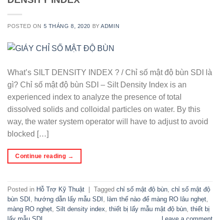
POSTED ON
5 THÁNG 8, 2020
BY
ADMIN
What’s SILT DENSITY INDEX ? / Chỉ số mật độ bùn SDI là
gì? Chỉ số mật độ bùn SDI – Silt Density Index is an
experienced index to analyze the presence of total
dissolved solids and colloidal particles on water. By this
way, the water system operator will have to adjust to avoid
blocked […]
Continue reading
→
Posted in
Hỗ Trợ Kỹ Thuật
|
Tagged
chỉ số mật độ bùn
,
chỉ số mật độ
bùn SDI
,
hướng dẫn lấy mẫu SDI
,
làm thế nào để màng RO lâu nghẹt
,
màng RO nghẹt
,
Silt density index
,
thiết bị lấy mẫu mật độ bùn
,
thiết bị
lấy mẫu SDI
Leave a comment