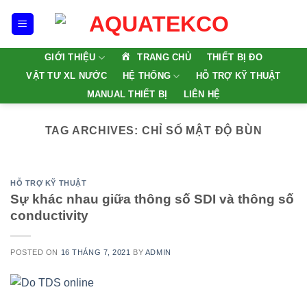
Skip
to
content
TRANG CHỦ
GIỚI THIỆU
THIẾT BỊ ĐO
VẬT TƯ XL NƯỚC
HỆ THỐNG
HỖ TRỢ KỸ THUẬT
MANUAL THIẾT BỊ
LIÊN HỆ
TAG ARCHIVES:
CHỈ SỐ MẬT ĐỘ BÙN
HỖ TRỢ KỸ THUẬT
Sự khác nhau giữa thông số SDI và thông số
conductivity
POSTED ON
16 THÁNG 7, 2021
BY
ADMIN