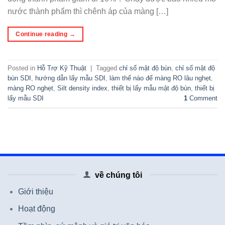
nước thành phẩm thì chênh áp của màng […]
Continue reading
→
Posted in
Hỗ Trợ Kỹ Thuật
|
Tagged
chỉ số mật độ bùn
,
chỉ số mật độ
bùn SDI
,
hướng dẫn lấy mẫu SDI
,
làm thế nào để màng RO lâu nghẹt
,
màng RO nghẹt
,
Silt density index
,
thiết bị lấy mẫu mật độ bùn
,
thiết bị
lấy mẫu SDI
1
Comment
về chúng tôi
Giới thiệu
Hoạt động