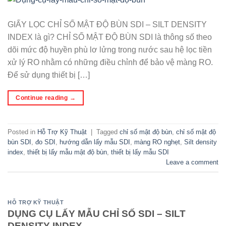
GIẤY LỌC CHỈ SỐ MẬT ĐỘ BÙN SDI – SILT DENSITY
INDEX là gì? CHỈ SỐ MẬT ĐỘ BÙN SDI là thông số theo
dõi mức độ huyền phù lơ lửng trong nước sau hệ lọc tiền
xử lý RO nhằm có những điều chỉnh để bảo vệ màng RO.
Để sử dụng thiết bị […]
Continue reading
→
Posted in
Hỗ Trợ Kỹ Thuật
|
Tagged
chỉ số mật độ bùn
,
chỉ số mật độ
bùn SDI
,
đo SDI
,
hướng dẫn lấy mẫu SDI
,
màng RO nghẹt
,
Silt density
index
,
thiết bị lấy mẫu mật độ bùn
,
thiết bị lấy mẫu SDI
Leave a comment
HỖ TRỢ KỸ THUẬT
DỤNG CỤ LẤY MẪU CHỈ SỐ SDI – SILT
DENSITY INDEX