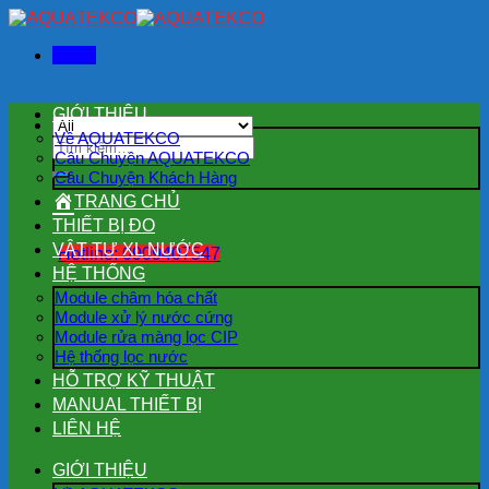
Skip
to
Menu
content
GIỚI THIỆU
Về AQUATEKCO
Tìm
Câu Chuyện AQUATEKCO
kiếm:
Câu Chuyện Khách Hàng
TRANG CHỦ
THIẾT BỊ ĐO
VẬT TƯ XL NƯỚC
Hotline: 0909407547
HỆ THỐNG
Module châm hóa chất
Module xử lý nước cứng
Module rửa màng lọc CIP
Hệ thống lọc nước
HỖ TRỢ KỸ THUẬT
MANUAL THIẾT BỊ
LIÊN HỆ
GIỚI THIỆU