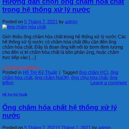
Hướng dẫn chọn ống châm hóa chất
trong hệ thống xử lý nước
Posted on
5 Tháng 7, 2021
by
admin
Giới thiệu ống châm hóa chất trong hệ thống xử lý nước Các
hệ thống xử lý nước có châm hóa chất đều cần đến ống
châm hóa chất. Đây là đoạn ống kết nối từ bơm định lượng
cho đến vị trí châm hóa chất là bồn phản ứng, hoặc châm
trực tiếp vào […]
Continue reading
→
Posted in
Hỗ Trợ Kỹ Thuật
|
Tagged
ống châm HCl
,
ống
châm hóa chất
,
ống châm NaOH
,
ống chịu hóa chất
,
ống
teflon
Leave a comment
Hỗ Trợ Kỹ Thuật
Ống châm hóa chất hệ thống xử lý
nước
Posted on
5 Tháng 7, 2021
5 Tháng 7, 2021
by
admin