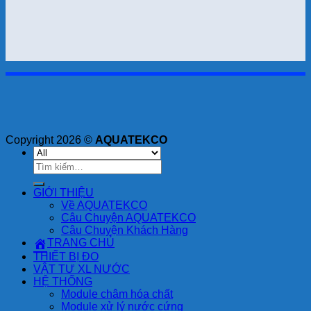
Copyright 2026 ©
AQUATEKCO
Tìm
kiếm:
GIỚI THIỆU
Về AQUATEKCO
Câu Chuyện AQUATEKCO
Câu Chuyện Khách Hàng
TRANG CHỦ
THIẾT BỊ ĐO
VẬT TƯ XL NƯỚC
HỆ THỐNG
Module châm hóa chất
Module xử lý nước cứng