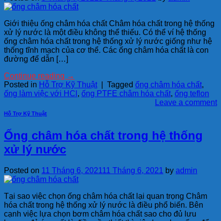
Giới thiệu ống châm hóa chất Châm hóa chất trong hệ thống
xử lý nước là một điều không thể thiếu. Có thể ví hệ thống
ống châm hóa chất trong hệ thống xử lý nước giống như hệ
thống tĩnh mạch của cơ thể. Các ống châm hóa chất là con
đường để dẫn […]
Continue reading
→
Posted in
Hỗ Trợ Kỹ Thuật
|
Tagged
ống châm hóa chất
,
ống làm việc với HCl
,
ống PTFE châm hóa chất
,
ống teflon
Leave a comment
Hỗ Trợ Kỹ Thuật
Ống châm hóa chất trong hệ thống
xử lý nước
Posted on
11 Tháng 6, 2021
11 Tháng 6, 2021
by
admin
Tại sao việc chọn ống châm hóa chất lại quan trọng Châm
hóa chất trong hệ thống xử lý nước là điều phổ biến. Bên
cạnh việc lựa chọn bơm châm hóa chất sao cho đủ lưu