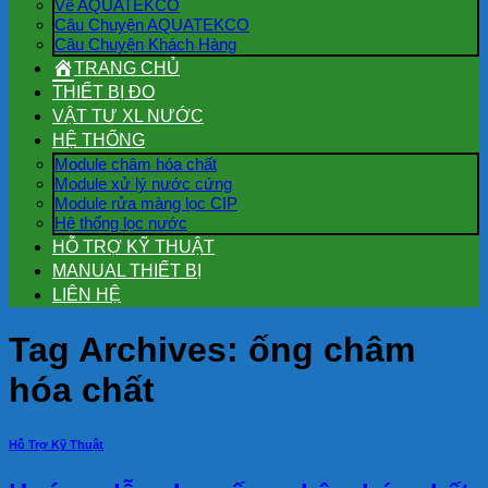
Về AQUATEKCO
Câu Chuyện AQUATEKCO
Câu Chuyện Khách Hàng
TRANG CHỦ
THIẾT BỊ ĐO
VẬT TƯ XL NƯỚC
HỆ THỐNG
Module châm hóa chất
Module xử lý nước cứng
Module rửa màng lọc CIP
Hệ thống lọc nước
HỖ TRỢ KỸ THUẬT
MANUAL THIẾT BỊ
LIÊN HỆ
Tag Archives:
ống châm
hóa chất
Hỗ Trợ Kỹ Thuật