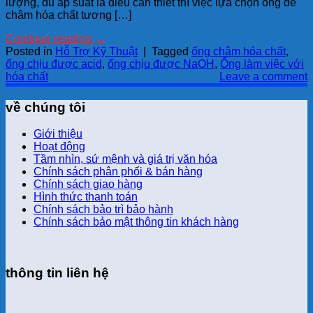
lượng, đủ áp suất là điều cần thiết thì việc lựa chọn ống để
châm hóa chất tương […]
Continue reading
→
Posted in
Hỗ Trợ Kỹ Thuật
|
Tagged
ống châm hóa chất
,
ống chịu được acid
,
ống chịu được NaOH
,
Ống làm việc với
hóa chất
Leave a comment
về chúng tôi
Giới thiệu
Hoạt động
Tầm nhìn, sứ mệnh và giá trị văn hóa
Chính sách phân phối & bán hàng
Chính sách giao hàng
Hình thức thanh toán
Chính sách bảo trì bảo hành
Chính sách bảo mật thông tin khách hàng
thông tin liên hệ