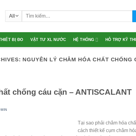
Tìm
kiếm:
THIẾT BỊ ĐO
VẬT TƯ XL NƯỚC
HỆ THỐNG
HỖ TRỢ KỸ TH
CHIVES:
NGUYÊN LÝ CHÂM HÓA CHẤT CHỐNG 
hất chống cáu cặn – ANTISCALANT
DMIN
Tại sao phải châm hóa chất
cách thiết kế cụm châm hó