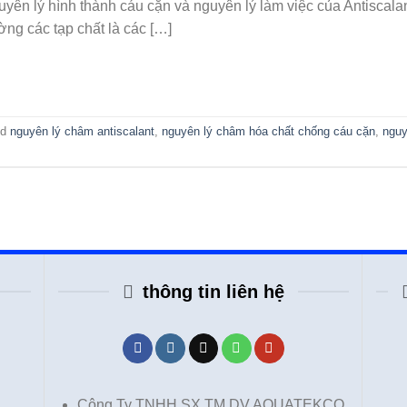
guyên lý hình thành cáu cặn và nguyên lý làm việc của Antiscal
ng các tạp chất là các […]
ed
nguyên lý châm antiscalant
,
nguyên lý châm hóa chất chống cáu cặn
,
nguy
thông tin liên hệ
Công Ty TNHH SX TM DV AQUATEKCO