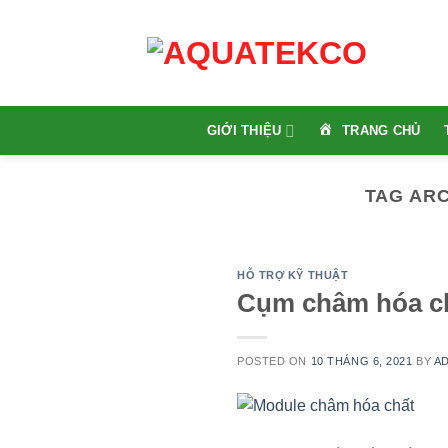
Skip
to
content
TRANG CHỦ
GIỚI THIỆU
TAG AR
HỖ TRỢ KỸ THUẬT
Cụm châm hóa c
POSTED ON
10 THÁNG 6, 2021
BY
A