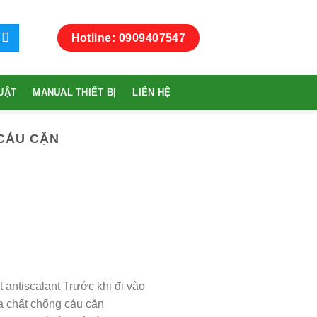
Hotline: 0909407547
UẬT
MANUAL THIẾT BỊ
LIÊN HỆ
CÁU CẶN
 antiscalant Trước khi đi vào
a chất chống cáu cặn