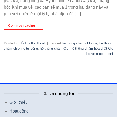
(NaOCl) dạng lỏng và Hypochlorite canxi Ca(OCl)2 dạng
bột. Khi mua về, các bạn sẽ mua 1 trong hai dạng này và
pha với nước ở một tỷ lệ nhất định để […]
Continue reading
→
Posted in
Hỗ Trợ Kỹ Thuật
|
Tagged
hệ thống châm chlorine
,
hệ thống
châm chlorine tự động
,
hệ thống châm Clo
,
hệ thống châm hóa chất Clo
Leave a comment
về chúng tôi
Giới thiệu
Hoạt động