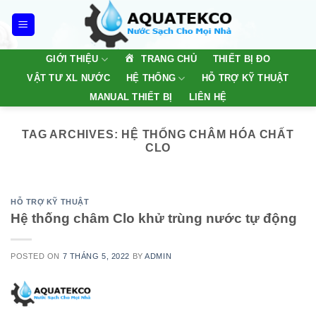
Skip
to
content
TRANG CHỦ
GIỚI THIỆU
THIẾT BỊ ĐO
VẬT TƯ XL NƯỚC
HỆ THỐNG
HỖ TRỢ KỸ THUẬT
MANUAL THIẾT BỊ
LIÊN HỆ
TAG ARCHIVES:
HỆ THỐNG CHÂM HÓA CHẤT
CLO
HỖ TRỢ KỸ THUẬT
Hệ thống châm Clo khử trùng nước tự động
POSTED ON
7 THÁNG 5, 2022
BY
ADMIN