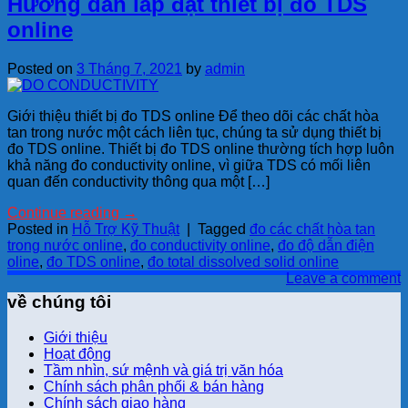
Hướng dẫn lắp đặt thiết bị đo TDS
online
Posted on
3 Tháng 7, 2021
by
admin
Giới thiệu thiết bị đo TDS online Để theo dõi các chất hòa
tan trong nước một cách liên tục, chúng ta sử dụng thiết bị
đo TDS online. Thiết bị đo TDS online thường tích hợp luôn
khả năng đo conductivity online, vì giữa TDS có mối liên
quan đến conductivity thông qua một […]
Continue reading
→
Posted in
Hỗ Trợ Kỹ Thuật
|
Tagged
đo các chất hòa tan
trong nước online
,
đo conductivity online
,
đo độ dẫn điện
oline
,
đo TDS online
,
đo total dissolved solid online
Leave a comment
về chúng tôi
Giới thiệu
Hoạt động
Tầm nhìn, sứ mệnh và giá trị văn hóa
Chính sách phân phối & bán hàng
Chính sách giao hàng