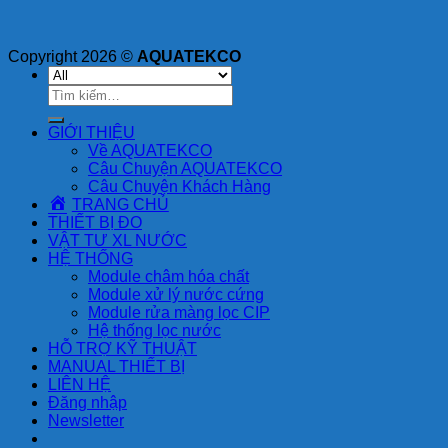
Copyright 2026 ©
AQUATEKCO
Tìm
kiếm:
GIỚI THIỆU
Về AQUATEKCO
Câu Chuyện AQUATEKCO
Câu Chuyện Khách Hàng
TRANG CHỦ
THIẾT BỊ ĐO
VẬT TƯ XL NƯỚC
HỆ THỐNG
Module châm hóa chất
Module xử lý nước cứng
Module rửa màng lọc CIP
Hệ thống lọc nước
HỖ TRỢ KỸ THUẬT
MANUAL THIẾT BỊ
LIÊN HỆ
Đăng nhập
Newsletter