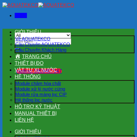
Skip
to
Menu
content
GIỚI THIỆU
Về AQUATEKCO
Tìm
Câu Chuyện AQUATEKCO
kiếm:
Câu Chuyện Khách Hàng
TRANG CHỦ
THIẾT BỊ ĐO
VẬT TƯ XL NƯỚC
Hotline: 0909407547
HỆ THỐNG
Module châm hóa chất
Module xử lý nước cứng
Module rửa màng lọc CIP
Hệ thống lọc nước
HỖ TRỢ KỸ THUẬT
MANUAL THIẾT BỊ
LIÊN HỆ
GIỚI THIỆU