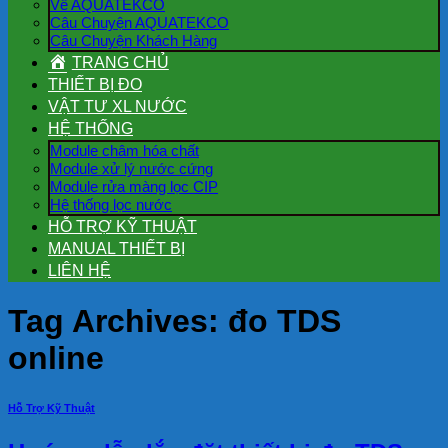
Về AQUATEKCO
Câu Chuyện AQUATEKCO
Câu Chuyện Khách Hàng
TRANG CHỦ
THIẾT BỊ ĐO
VẬT TƯ XL NƯỚC
HỆ THỐNG
Module châm hóa chất
Module xử lý nước cứng
Module rửa màng lọc CIP
Hệ thống lọc nước
HỖ TRỢ KỸ THUẬT
MANUAL THIẾT BỊ
LIÊN HỆ
Tag Archives:
đo TDS
online
Hỗ Trợ Kỹ Thuật