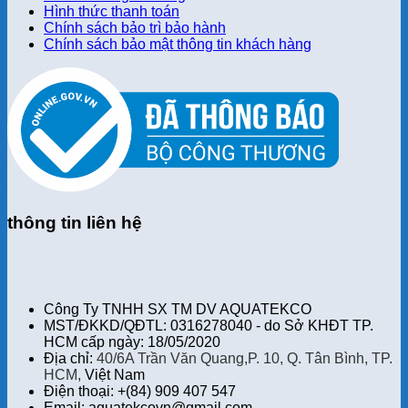
Hình thức thanh toán
Chính sách bảo trì bảo hành
Chính sách bảo mật thông tin khách hàng
thông tin liên hệ
Công Ty TNHH SX TM DV AQUATEKCO
MST/ĐKKD/QĐTL: 0316278040 - do Sở KHĐT TP.
HCM cấp ngày: 18/05/2020
Địa chỉ:
40/6A Trần Văn Quang,P. 10, Q. Tân Bình, TP.
HCM,
Việt Nam
Điện thoại: +(84) 909 407 547
Email: aquatekcovn@gmail.com