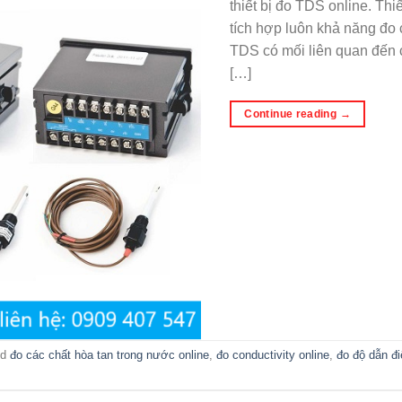
thiết bị đo TDS online. Th
tích hợp luôn khả năng đo c
TDS có mối liên quan đến 
[…]
Continue reading
→
ed
đo các chất hòa tan trong nước online
,
đo conductivity online
,
đo độ dẫn đi