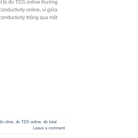
iết bị đo TDS online thường
onductivity online, vì giữa
conductivity thông qua một
ện oline
,
đo TDS online
,
đo total
Leave a comment