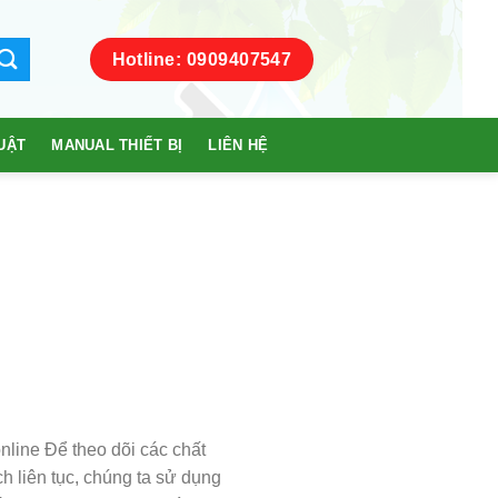
Hotline: 0909407547
UẬT
MANUAL THIẾT BỊ
LIÊN HỆ
online Để theo dõi các chất
h liên tục, chúng ta sử dụng