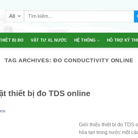
Tìm
kiếm:
THIẾT BỊ ĐO
VẬT TƯ XL NƯỚC
HỆ THỐNG
HỖ TRỢ KỸ TH
TAG ARCHIVES:
ĐO CONDUCTIVITY ONLINE
t thiết bị đo TDS online
MIN
Giới thiệu thiết bị đo TDS 
hòa tan trong nước một các