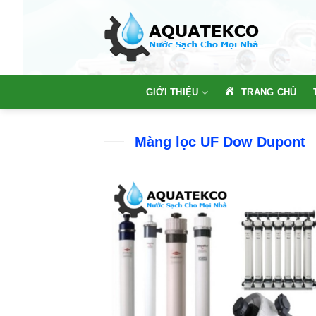
Skip
to
content
TRANG CHỦ
GIỚI THIỆU
Màng lọc UF Dow Dupont