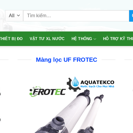
Tìm
kiếm:
THIẾT BỊ ĐO
VẬT TƯ XL NƯỚC
HỆ THỐNG
HỖ TRỢ KỸ TH
Màng lọc UF FROTEC