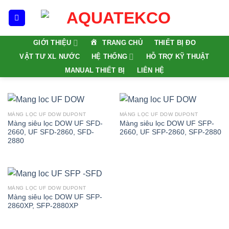
Skip
to
content
TRANG CHỦ
GIỚI THIỆU
THIẾT BỊ ĐO
VẬT TƯ XL NƯỚC
HỆ THỐNG
HỖ TRỢ KỸ THUẬT
MANUAL THIẾT BỊ
LIÊN HỆ
MÀNG LỌC UF DOW DUPONT
MÀNG LỌC UF DOW DUPONT
Màng siêu lọc DOW UF SFD-
Màng siêu lọc DOW UF SFP-
2660, UF SFD-2860, SFD-
2660, UF SFP-2860, SFP-2880
2880
MÀNG LỌC UF DOW DUPONT
Màng siêu lọc DOW UF SFP-
2860XP, SFP-2880XP