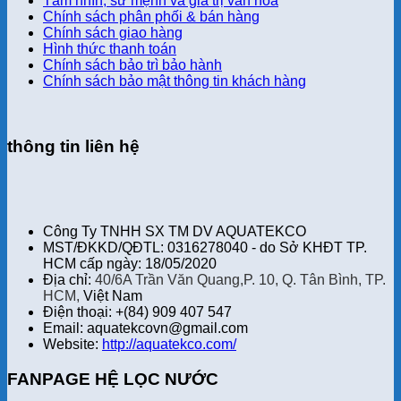
Tầm nhìn, sứ mệnh và giá trị văn hóa
Chính sách phân phối & bán hàng
Chính sách giao hàng
Hình thức thanh toán
Chính sách bảo trì bảo hành
Chính sách bảo mật thông tin khách hàng
thông tin liên hệ
Công Ty TNHH SX TM DV AQUATEKCO
MST/ĐKKD/QĐTL: 0316278040 - do Sở KHĐT TP.
HCM cấp ngày: 18/05/2020
Địa chỉ:
40/6A Trần Văn Quang,P. 10, Q. Tân Bình, TP.
HCM,
Việt Nam
Điện thoại: +(84) 909 407 547
Email: aquatekcovn@gmail.com
Website:
http://aquatekco.com/
FANPAGE HỆ LỌC NƯỚC