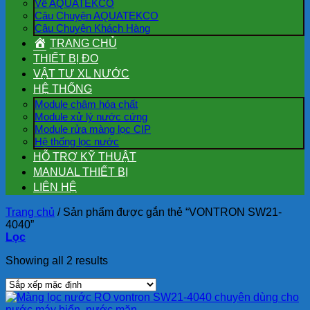
Về AQUATEKCO
Câu Chuyện AQUATEKCO
Câu Chuyện Khách Hàng
TRANG CHỦ
THIẾT BỊ ĐO
VẬT TƯ XL NƯỚC
HỆ THỐNG
Module châm hóa chất
Module xử lý nước cứng
Module rửa màng lọc CIP
Hệ thống lọc nước
HỖ TRỢ KỸ THUẬT
MANUAL THIẾT BỊ
LIÊN HỆ
Trang chủ
/
Sản phẩm được gắn thẻ “VONTRON SW21-
4040”
Lọc
Showing all 2 results