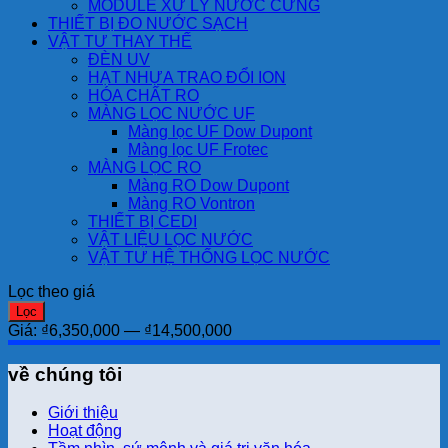
MODULE XỬ LÝ NƯỚC CỨNG
THIẾT BỊ ĐO NƯỚC SẠCH
VẬT TƯ THAY THẾ
ĐÈN UV
HẠT NHỰA TRAO ĐỔI ION
HÓA CHẤT RO
MÀNG LỌC NƯỚC UF
Màng lọc UF Dow Dupont
Màng lọc UF Frotec
MÀNG LỌC RO
Màng RO Dow Dupont
Màng RO Vontron
THIẾT BỊ CEDI
VẬT LIỆU LỌC NƯỚC
VẬT TƯ HỆ THỐNG LỌC NƯỚC
Lọc theo giá
Giá
Giá
Lọc
tối
tối
Giá:
₫6,350,000
—
₫14,500,000
thiểu
đa
về chúng tôi
Giới thiệu
Hoạt động