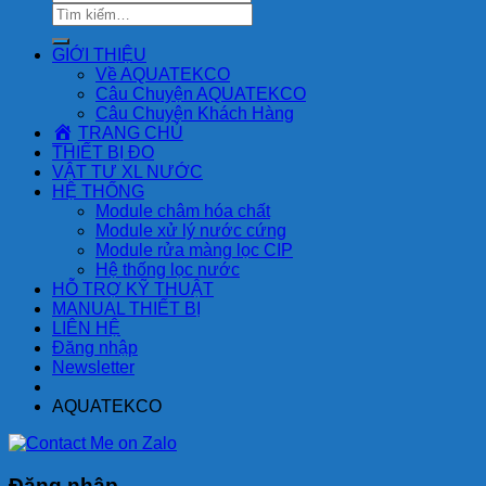
Tìm
kiếm:
GIỚI THIỆU
Về AQUATEKCO
Câu Chuyện AQUATEKCO
Câu Chuyện Khách Hàng
TRANG CHỦ
THIẾT BỊ ĐO
VẬT TƯ XL NƯỚC
HỆ THỐNG
Module châm hóa chất
Module xử lý nước cứng
Module rửa màng lọc CIP
Hệ thống lọc nước
HỖ TRỢ KỸ THUẬT
MANUAL THIẾT BỊ
LIÊN HỆ
Đăng nhập
Newsletter
AQUATEKCO
Đăng nhập