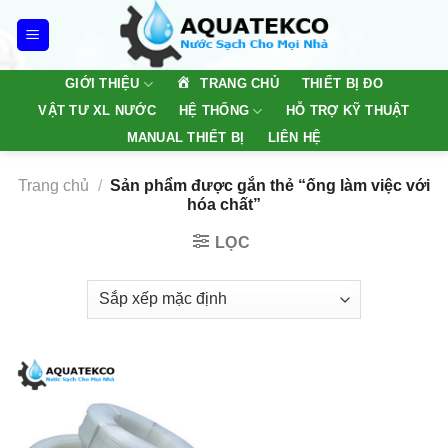
Skip
to
content
TRANG CHỦ
GIỚI THIỆU
THIẾT BỊ ĐO
VẬT TƯ XL NƯỚC
HỆ THỐNG
HỖ TRỢ KỸ THUẬT
MANUAL THIẾT BỊ
LIÊN HỆ
Trang chủ
/
Sản phẩm được gắn thẻ “ống làm việc với
hóa chất”
LỌC