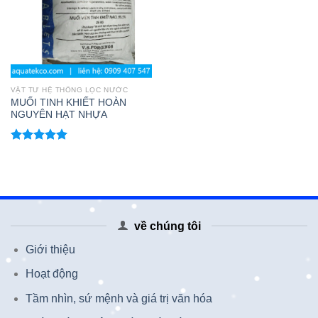
VẬT TƯ HỆ THỐNG LỌC NƯỚC
MUỐI TINH KHIẾT HOÀN
NGUYÊN HẠT NHỰA
Được xếp
hạng
5.00
5 sao
về chúng tôi
Giới thiệu
Hoạt động
Tầm nhìn, sứ mệnh và giá trị văn hóa