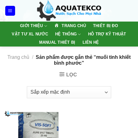
Skip
to
content
TRANG CHỦ
GIỚI THIỆU
THIẾT BỊ ĐO
VẬT TƯ XL NƯỚC
HỆ THỐNG
HỖ TRỢ KỸ THUẬT
MANUAL THIẾT BỊ
LIÊN HỆ
Trang chủ
/
Sản phẩm được gắn thẻ “muối tinh khiết
bình phước”
LỌC