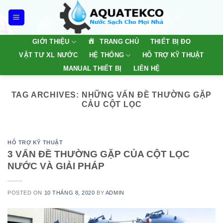
Skip
to
content
TRANG CHỦ
GIỚI THIỆU
THIẾT BỊ ĐO
VẬT TƯ XL NƯỚC
HỆ THỐNG
HỖ TRỢ KỸ THUẬT
MANUAL THIẾT BỊ
LIÊN HỆ
TAG ARCHIVES:
NHỮNG VẤN ĐỀ THƯỜNG GẶP
CẢU CỘT LỌC
HỖ TRỢ KỸ THUẬT
3 VẤN ĐỀ THƯỜNG GẶP CỦA CỘT LỌC
NƯỚC VÀ GIẢI PHÁP
POSTED ON
10 THÁNG 8, 2020
BY
ADMIN