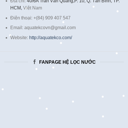
Địa chỉ:
40/6A Trần Văn Quang,P. 10, Q. Tân Bình, TP.
HCM,
Việt Nam
Điện thoại: +(84) 909 407 547
Email: aquatekcovn@gmail.com
Website:
http://aquatekco.com/
FANPAGE HỆ LỌC NƯỚC