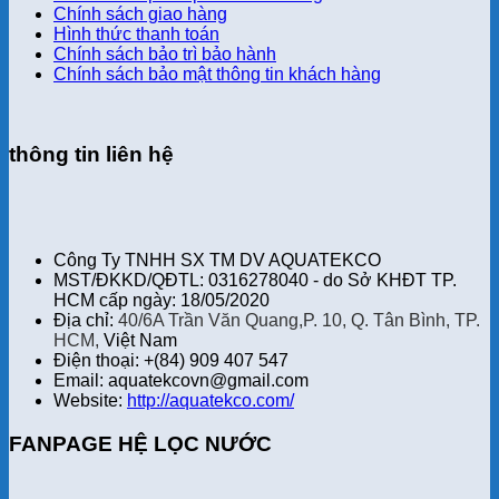
Chính sách giao hàng
Hình thức thanh toán
Chính sách bảo trì bảo hành
Chính sách bảo mật thông tin khách hàng
thông tin liên hệ
Công Ty TNHH SX TM DV AQUATEKCO
MST/ĐKKD/QĐTL: 0316278040 - do Sở KHĐT TP.
HCM cấp ngày: 18/05/2020
Địa chỉ:
40/6A Trần Văn Quang,P. 10, Q. Tân Bình, TP.
HCM,
Việt Nam
Điện thoại: +(84) 909 407 547
Email: aquatekcovn@gmail.com
Website:
http://aquatekco.com/
FANPAGE HỆ LỌC NƯỚC