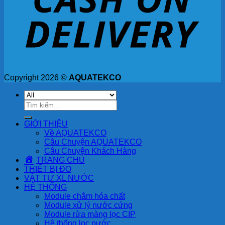
Copyright 2026 ©
AQUATEKCO
Tìm
kiếm:
GIỚI THIỆU
Về AQUATEKCO
Câu Chuyện AQUATEKCO
Câu Chuyện Khách Hàng
TRANG CHỦ
THIẾT BỊ ĐO
VẬT TƯ XL NƯỚC
HỆ THỐNG
Module châm hóa chất
Module xử lý nước cứng
Module rửa màng lọc CIP
Hệ thống lọc nước