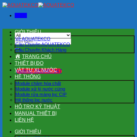
Skip
to
Menu
content
GIỚI THIỆU
Về AQUATEKCO
Tìm
Câu Chuyện AQUATEKCO
kiếm:
Câu Chuyện Khách Hàng
TRANG CHỦ
THIẾT BỊ ĐO
VẬT TƯ XL NƯỚC
Hotline: 0909407547
HỆ THỐNG
Module châm hóa chất
Module xử lý nước cứng
Module rửa màng lọc CIP
Hệ thống lọc nước
HỖ TRỢ KỸ THUẬT
MANUAL THIẾT BỊ
LIÊN HỆ
GIỚI THIỆU