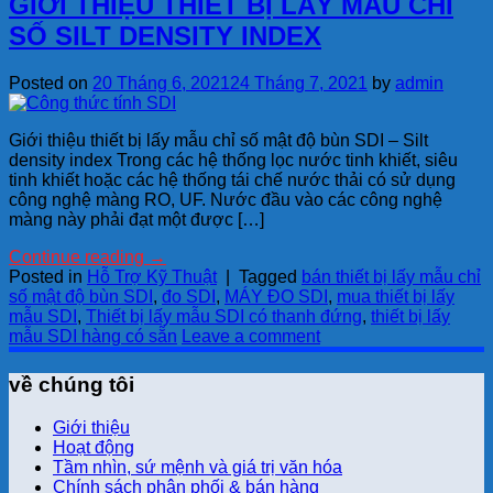
GIỚI THIỆU THIẾT BỊ LẤY MẪU CHỈ
SỐ SILT DENSITY INDEX
Posted on
20 Tháng 6, 2021
24 Tháng 7, 2021
by
admin
Giới thiệu thiết bị lấy mẫu chỉ số mật độ bùn SDI – Silt
density index Trong các hệ thống lọc nước tinh khiết, siêu
tinh khiết hoặc các hệ thống tái chế nước thải có sử dụng
công nghệ màng RO, UF. Nước đầu vào các công nghệ
màng này phải đạt một được […]
Continue reading
→
Posted in
Hỗ Trợ Kỹ Thuật
|
Tagged
bán thiết bị lấy mẫu chỉ
số mật độ bùn SDI
,
đo SDI
,
MÁY ĐO SDI
,
mua thiết bị lấy
mẫu SDI
,
Thiết bị lấy mẫu SDI có thanh đứng
,
thiết bị lấy
mẫu SDI hàng có sẵn
Leave a comment
về chúng tôi
Giới thiệu
Hoạt động
Tầm nhìn, sứ mệnh và giá trị văn hóa
Chính sách phân phối & bán hàng