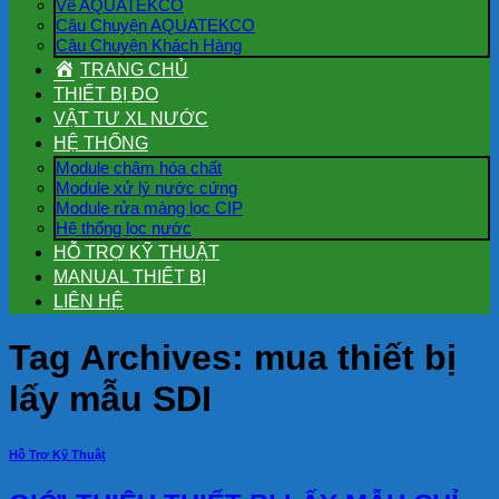
Về AQUATEKCO
Câu Chuyện AQUATEKCO
Câu Chuyện Khách Hàng
TRANG CHỦ
THIẾT BỊ ĐO
VẬT TƯ XL NƯỚC
HỆ THỐNG
Module châm hóa chất
Module xử lý nước cứng
Module rửa màng lọc CIP
Hệ thống lọc nước
HỖ TRỢ KỸ THUẬT
MANUAL THIẾT BỊ
LIÊN HỆ
Tag Archives:
mua thiết bị
lấy mẫu SDI
Hỗ Trợ Kỹ Thuật