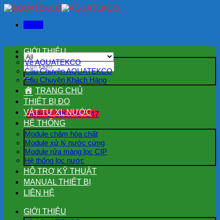
Skip
to
Menu
content
GIỚI THIỆU
Về AQUATEKCO
Tìm
Câu Chuyện AQUATEKCO
kiếm:
Câu Chuyện Khách Hàng
TRANG CHỦ
THIẾT BỊ ĐO
VẬT TƯ XL NƯỚC
Hotline: 0909407547
HỆ THỐNG
Module châm hóa chất
Module xử lý nước cứng
Module rửa màng lọc CIP
Hệ thống lọc nước
HỖ TRỢ KỸ THUẬT
MANUAL THIẾT BỊ
LIÊN HỆ
GIỚI THIỆU