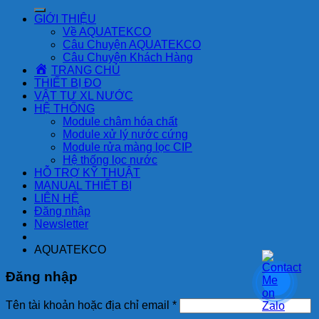
kiếm:
GIỚI THIỆU
Về AQUATEKCO
Câu Chuyện AQUATEKCO
Câu Chuyện Khách Hàng
TRANG CHỦ
THIẾT BỊ ĐO
VẬT TƯ XL NƯỚC
HỆ THỐNG
Module châm hóa chất
Module xử lý nước cứng
Module rửa màng lọc CIP
Hệ thống lọc nước
HỖ TRỢ KỸ THUẬT
MANUAL THIẾT BỊ
LIÊN HỆ
Đăng nhập
Newsletter
AQUATEKCO
Đăng nhập
Tên tài khoản hoặc địa chỉ email
*