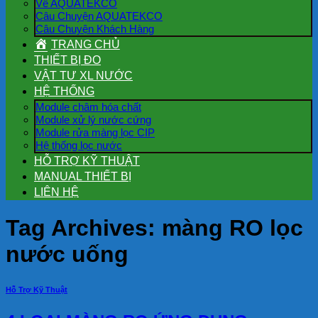
Về AQUATEKCO
Câu Chuyện AQUATEKCO
Câu Chuyện Khách Hàng
TRANG CHỦ
THIẾT BỊ ĐO
VẬT TƯ XL NƯỚC
HỆ THỐNG
Module châm hóa chất
Module xử lý nước cứng
Module rửa màng lọc CIP
Hệ thống lọc nước
HỖ TRỢ KỸ THUẬT
MANUAL THIẾT BỊ
LIÊN HỆ
Tag Archives:
màng RO lọc
nước uống
Hỗ Trợ Kỹ Thuật