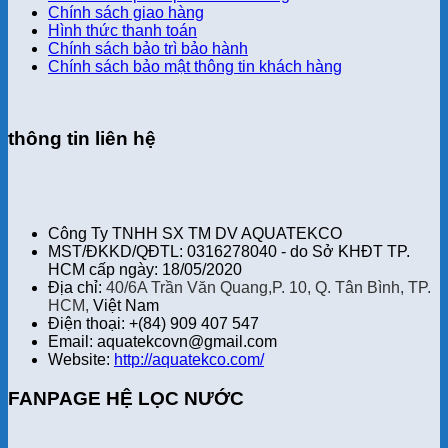
Chính sách giao hàng
Hình thức thanh toán
Chính sách bảo trì bảo hành
Chính sách bảo mật thông tin khách hàng
thông tin liên hệ
Công Ty TNHH SX TM DV AQUATEKCO
MST/ĐKKD/QĐTL: 0316278040 - do Sở KHĐT TP.
HCM cấp ngày: 18/05/2020
Địa chỉ:
40/6A Trần Văn Quang,P. 10, Q. Tân Bình, TP.
HCM,
Việt Nam
Điện thoại: +(84) 909 407 547
Email: aquatekcovn@gmail.com
Website:
http://aquatekco.com/
FANPAGE HỆ LỌC NƯỚC