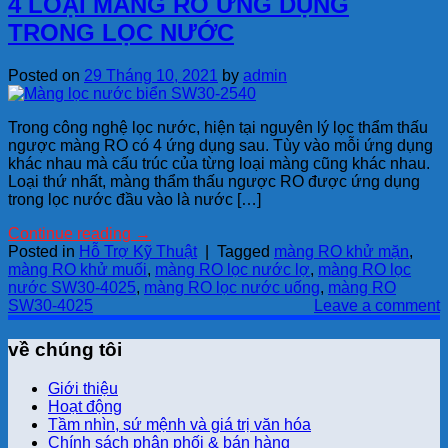
4 LOẠI MÀNG RO ỨNG DỤNG
TRONG LỌC NƯỚC
Posted on
29 Tháng 10, 2021
by
admin
Trong công nghệ lọc nước, hiện tại nguyên lý lọc thẩm thấu
ngược màng RO có 4 ứng dụng sau. Tùy vào mỗi ứng dụng
khác nhau mà cấu trúc của từng loại màng cũng khác nhau.
Loại thứ nhất, màng thẩm thấu ngược RO được ứng dụng
trong lọc nước đầu vào là nước […]
Continue reading
→
Posted in
Hỗ Trợ Kỹ Thuật
|
Tagged
màng RO khử mặn
,
màng RO khử muối
,
màng RO lọc nước lợ
,
màng RO lọc
nước SW30-4025
,
màng RO lọc nước uống
,
màng RO
SW30-4025
Leave a comment
về chúng tôi
Giới thiệu
Hoạt động
Tầm nhìn, sứ mệnh và giá trị văn hóa
Chính sách phân phối & bán hàng