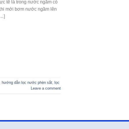
ực tế là trong nước ngầm có
g khi mới bơm nước ngầm lên
[…]
,
hướng dẫn lọc nước phèn sắt
,
lọc
Leave a comment