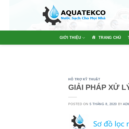
Skip
to
content
TRANG CHỦ
GIỚI THIỆU
HỖ TRỢ KỸ THUẬT
GIẢI PHÁP XỬ 
POSTED ON
5 THÁNG 8, 2020
BY
AD