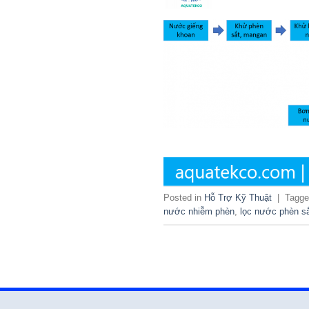
Posted in
Hỗ Trợ Kỹ Thuật
|
Tagg
nước nhiễm phèn
,
lọc nước phèn s