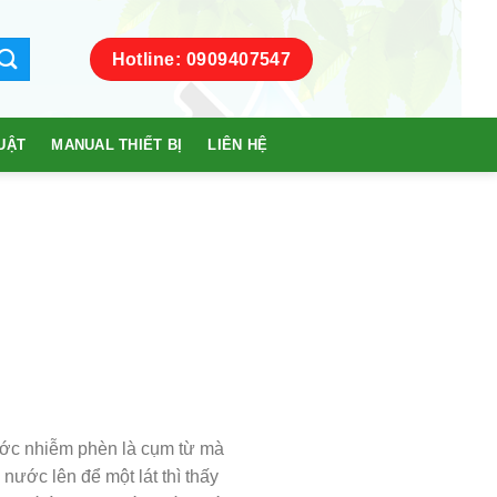
Hotline: 0909407547
UẬT
MANUAL THIẾT BỊ
LIÊN HỆ
ớc nhiễm phèn là cụm từ mà
nước lên để một lát thì thấy