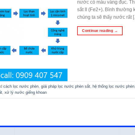
nước có màu vàng đục. Th
sắt II (Fe2+). Bình thườn
chúng ta sẽ thấy nước rất 
Continue reading
→
ed
cách lọc nước phèn
,
giải pháp lọc nước phèn sắt
,
hệ thống lọc nước phèn
ắt
,
xử lý nước giếng khoan