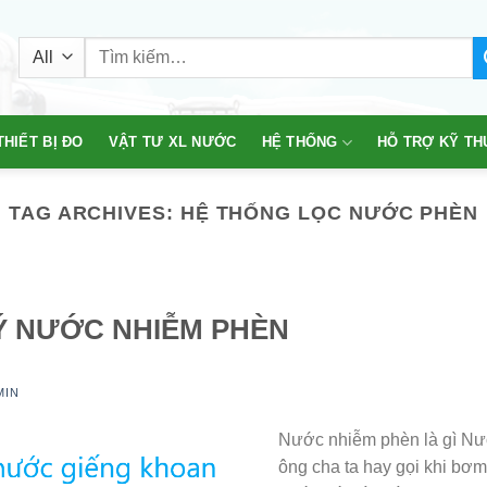
Tìm
kiếm:
THIẾT BỊ ĐO
VẬT TƯ XL NƯỚC
HỆ THỐNG
HỖ TRỢ KỸ TH
TAG ARCHIVES:
HỆ THỐNG LỌC NƯỚC PHÈN
LÝ NƯỚC NHIỄM PHÈN
MIN
Nước nhiễm phèn là gì Nư
ông cha ta hay gọi khi bơm 