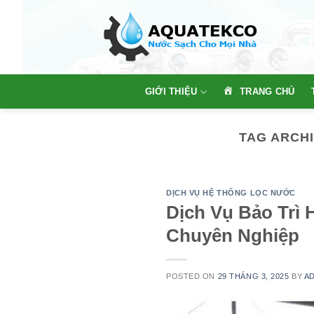
Skip
to
content
TRANG CHỦ
GIỚI THIỆU
TAG ARCH
DỊCH VỤ HỆ THỐNG LỌC NƯỚC
Dịch Vụ Bảo Trì 
Chuyên Nghiệp
POSTED ON
29 THÁNG 3, 2025
BY
A