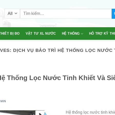
Tìm
kiếm:
THIẾT BỊ ĐO
VẬT TƯ XL NƯỚC
HỆ THỐNG
HỖ TRỢ KỸ TH
IVES:
DỊCH VỤ BẢO TRÌ HỆ THỐNG LỌC NƯỚC 
Hệ Thống Lọc Nước Tinh Khiết Và Si
DMIN
Hệ thống lọc nước tinh khiế