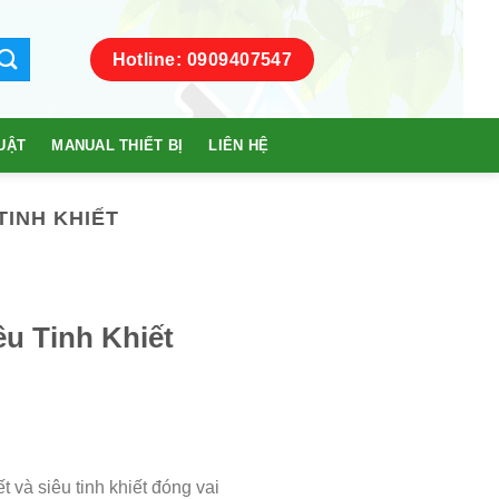
Hotline: 0909407547
UẬT
MANUAL THIẾT BỊ
LIÊN HỆ
TINH KHIẾT
êu Tinh Khiết
t và siêu tinh khiết đóng vai