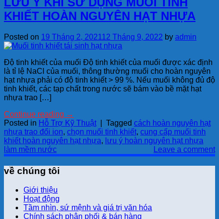
LƯU Ý KHI SỬ DỤNG MUỐI TINH
KHIẾT HOÀN NGUYÊN HẠT NHỰA
Posted on
19 Tháng 2, 2021
12 Tháng 9, 2022
by
admin
Độ tinh khiết của muối Độ tinh khiết của muối được xác định
là tỉ lệ NaCl của muối, thông thường muối cho hoàn nguyên
hạt nhựa phải có độ tinh khiết > 99 %. Nếu muối không đủ độ
tinh khiết, các tạp chất trong nước sẽ bám vào bề mặt hạt
nhựa trao […]
Continue reading
→
Posted in
Hỗ Trợ Kỹ Thuật
|
Tagged
cách hoàn nguyên hạt
nhựa trao đổi ion
,
chọn muối tinh khiết
,
cung cấp muối tinh
khiết hoàn nguyên hạt nhựa
,
lưu ý hoàn nguyên hạt nhựa
làm mềm nước
Leave a comment
về chúng tôi
Giới thiệu
Hoạt động
Tầm nhìn, sứ mệnh và giá trị văn hóa
Chính sách phân phối & bán hàng