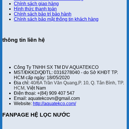
Chính sách giao hàng
Hình thức thanh toán
Chính sách bảo trì bảo hành
Chính sách bảo mật thông tin khách hàng
thông tin liên hệ
Công Ty TNHH SX TM DV AQUATEKCO
MST/ĐKKD/QĐTL: 0316278040 - do Sở KHĐT TP.
HCM cấp ngày: 18/05/2020
Địa chỉ:
40/6A Trần Văn Quang,P. 10, Q. Tân Bình, TP.
HCM,
Việt Nam
Điện thoại: +(84) 909 407 547
Email: aquatekcovn@gmail.com
Website:
http://aquatekco.com/
FANPAGE HỆ LỌC NƯỚC