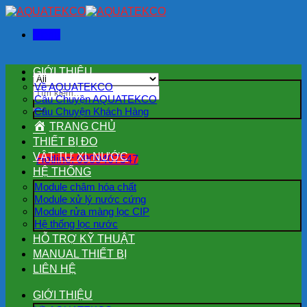
Skip
to
Menu
content
GIỚI THIỆU
Về AQUATEKCO
Tìm
Câu Chuyện AQUATEKCO
kiếm:
Câu Chuyện Khách Hàng
TRANG CHỦ
THIẾT BỊ ĐO
VẬT TƯ XL NƯỚC
Hotline: 0909407547
HỆ THỐNG
Module châm hóa chất
Module xử lý nước cứng
Module rửa màng lọc CIP
Hệ thống lọc nước
HỖ TRỢ KỸ THUẬT
MANUAL THIẾT BỊ
LIÊN HỆ
GIỚI THIỆU