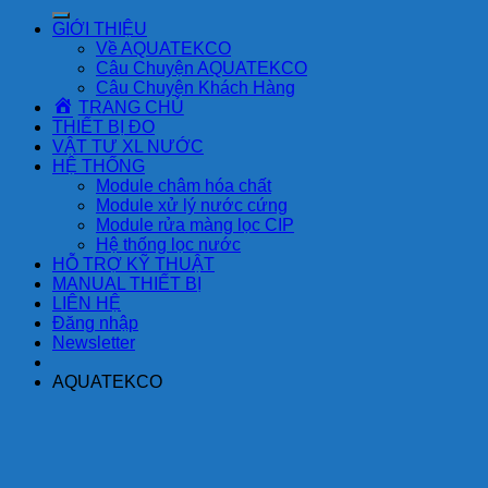
kiếm:
GIỚI THIỆU
Về AQUATEKCO
Câu Chuyện AQUATEKCO
Câu Chuyện Khách Hàng
TRANG CHỦ
THIẾT BỊ ĐO
VẬT TƯ XL NƯỚC
HỆ THỐNG
Module châm hóa chất
Module xử lý nước cứng
Module rửa màng lọc CIP
Hệ thống lọc nước
HỖ TRỢ KỸ THUẬT
MANUAL THIẾT BỊ
LIÊN HỆ
Đăng nhập
Newsletter
AQUATEKCO