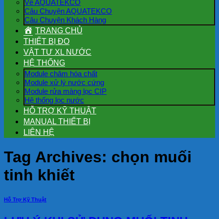
Về AQUATEKCO
Câu Chuyện AQUATEKCO
Câu Chuyện Khách Hàng
TRANG CHỦ
THIẾT BỊ ĐO
VẬT TƯ XL NƯỚC
HỆ THỐNG
Module châm hóa chất
Module xử lý nước cứng
Module rửa màng lọc CIP
Hệ thống lọc nước
HỖ TRỢ KỸ THUẬT
MANUAL THIẾT BỊ
LIÊN HỆ
Tag Archives:
chọn muối
tinh khiết
Hỗ Trợ Kỹ Thuật