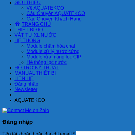
GIỚI THIỆU
Về AQUATEKCO
Câu Chuyện AQUATEKCO
Câu Chuyện Khách Hàng
TRANG CHỦ
THIẾT BỊ ĐO
VẬT TƯ XL NƯỚC
HỆ THỐNG
Module châm hóa chất
Module xử lý nước cứng
Module rửa màng lọc CIP
Hệ thống lọc nước
HỖ TRỢ KỸ THUẬT
MANUAL THIẾT BỊ
LIÊN HỆ
Đăng nhập
Newsletter
AQUATEKCO
Đăng nhập
Tên tài khoản hoặc địa chỉ email
*