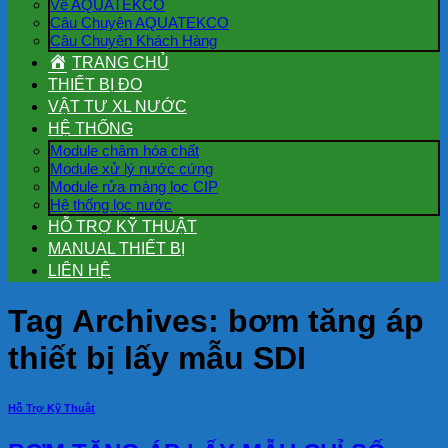
Về AQUATEKCO
Câu Chuyện AQUATEKCO
Câu Chuyện Khách Hàng
TRANG CHỦ
THIẾT BỊ ĐO
VẬT TƯ XL NƯỚC
HỆ THỐNG
Module châm hóa chất
Module xử lý nước cứng
Module rửa màng lọc CIP
Hệ thống lọc nước
HỖ TRỢ KỸ THUẬT
MANUAL THIẾT BỊ
LIÊN HỆ
Tag Archives:
bơm tăng áp
thiết bị lấy mẫu SDI
Hỗ Trợ Kỹ Thuật