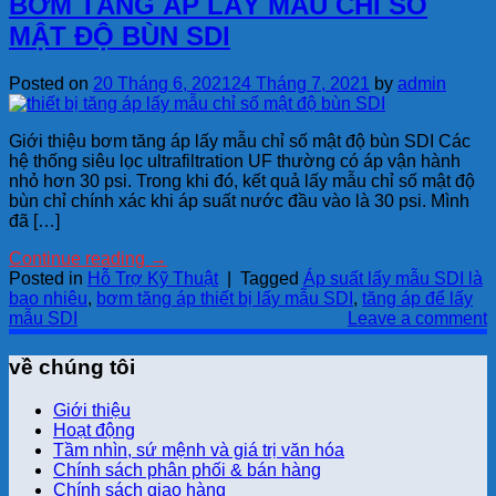
BƠM TĂNG ÁP LẤY MẪU CHỈ SỐ
MẬT ĐỘ BÙN SDI
Posted on
20 Tháng 6, 2021
24 Tháng 7, 2021
by
admin
Giới thiệu bơm tăng áp lấy mẫu chỉ số mật độ bùn SDI Các
hệ thống siêu lọc ultrafiltration UF thường có áp vận hành
nhỏ hơn 30 psi. Trong khi đó, kết quả lấy mẫu chỉ số mật độ
bùn chỉ chính xác khi áp suất nước đầu vào là 30 psi. Mình
đã […]
Continue reading
→
Posted in
Hỗ Trợ Kỹ Thuật
|
Tagged
Áp suất lấy mẫu SDI là
bao nhiêu
,
bơm tăng áp thiết bị lấy mẫu SDI
,
tăng áp để lấy
mẫu SDI
Leave a comment
về chúng tôi
Giới thiệu
Hoạt động
Tầm nhìn, sứ mệnh và giá trị văn hóa
Chính sách phân phối & bán hàng
Chính sách giao hàng