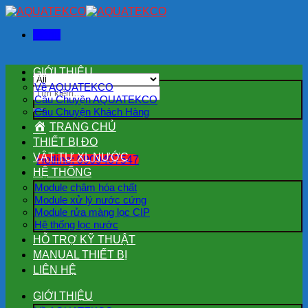
Skip
to
Menu
content
GIỚI THIỆU
Về AQUATEKCO
Tìm
Câu Chuyện AQUATEKCO
kiếm:
Câu Chuyện Khách Hàng
TRANG CHỦ
THIẾT BỊ ĐO
VẬT TƯ XL NƯỚC
Hotline: 0909407547
HỆ THỐNG
Module châm hóa chất
Module xử lý nước cứng
Module rửa màng lọc CIP
Hệ thống lọc nước
HỖ TRỢ KỸ THUẬT
MANUAL THIẾT BỊ
LIÊN HỆ
GIỚI THIỆU