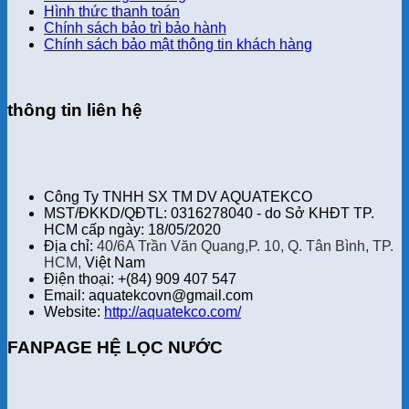
Hình thức thanh toán
Chính sách bảo trì bảo hành
Chính sách bảo mật thông tin khách hàng
thông tin liên hệ
Công Ty TNHH SX TM DV AQUATEKCO
MST/ĐKKD/QĐTL: 0316278040 - do Sở KHĐT TP.
HCM cấp ngày: 18/05/2020
Địa chỉ:
40/6A Trần Văn Quang,P. 10, Q. Tân Bình, TP.
HCM,
Việt Nam
Điện thoại: +(84) 909 407 547
Email: aquatekcovn@gmail.com
Website:
http://aquatekco.com/
FANPAGE HỆ LỌC NƯỚC