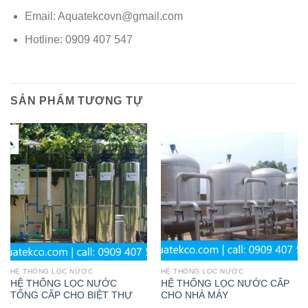
Email: Aquatekcovn@gmail.com
Hotline: 0909 407 547
SẢN PHẨM TƯƠNG TỰ
HỆ THỐNG LỌC NƯỚC
HỆ THỐNG LỌC NƯỚC
HỆ THỐNG LỌC NƯỚC
HỆ THỐNG LỌC NƯỚC CẤP
TỔNG CẤP CHO BIỆT THỰ
CHO NHÀ MÁY