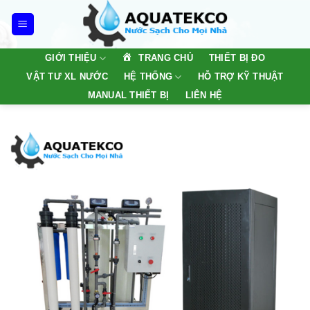
Skip
to
content
TRANG CHỦ
GIỚI THIỆU
THIẾT BỊ ĐO
VẬT TƯ XL NƯỚC
HỆ THỐNG
HỖ TRỢ KỸ THUẬT
MANUAL THIẾT BỊ
LIÊN HỆ