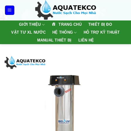
Skip
to
content
TRANG CHỦ
GIỚI THIỆU
THIẾT BỊ ĐO
VẬT TƯ XL NƯỚC
HỆ THỐNG
HỖ TRỢ KỸ THUẬT
MANUAL THIẾT BỊ
LIÊN HỆ