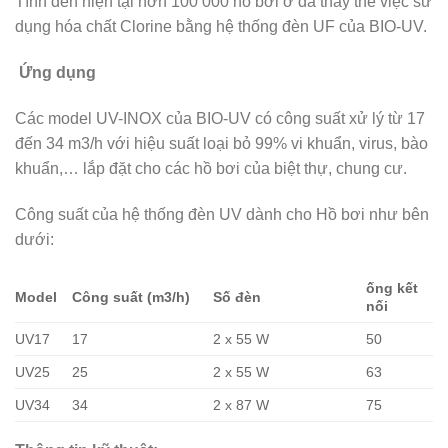
Tính đến hiện tại hơn 100 000 hồ bơi ở đã thay thế việc sử
dụng hóa chất Clorine bằng hệ thống đèn UF của BIO-UV.
Ứng dụng
Các model UV-INOX của BIO-UV có công suất xử lý từ 17
đến 34 m3/h với hiệu suất loại bỏ 99% vi khuẩn, virus, bào
khuẩn,… lắp đặt cho các hồ bơi của biệt thự, chung cư.
Công suất của hệ thống đèn UV dành cho Hồ bơi như bên
dưới:
ống kết
Model
Công suất (m3/h)
Số đèn
nối
UV17
17
2 x 55 W
50
UV25
25
2 x 55 W
63
UV34
34
2 x 87 W
75