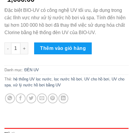
Đặc biệt BIO-UV có công nghệ UV tối ưu, áp dụng trong
các lĩnh vực như xử lý nước hồ bơi và spa. Tính đến hiện
tại hơn 100 000 hồ bơi đã thay thế việc sử dụng hóa chất
Clorine bằng hệ thống đèn UV của BIO-UV.
Đèn UV sử dụng cho hệ thống nước cấp cho hồ bơi và Spa số
Thêm vào giỏ hàng
Danh mục:
ĐÈN UV
Thẻ:
hệ thống UV lọc nước
,
lọc nước hồ bơi
,
UV cho hồ bơi
,
UV cho
spa
,
xử lý nước hồ bơi bằng UV