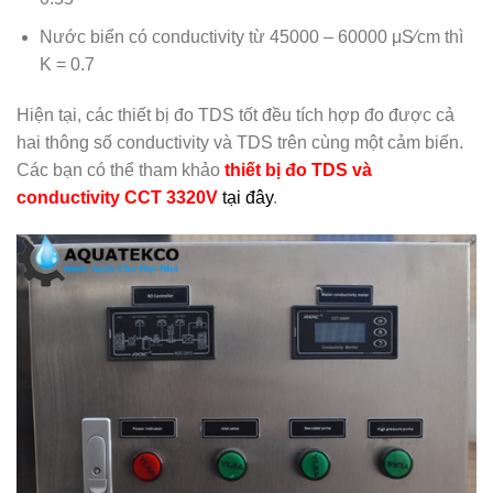
Nước biển có conductivity từ 45000 – 60000 μS⁄cm thì
K = 0.7
Hiện tại, các thiết bị đo TDS tốt đều tích hợp đo được cả
hai thông số conductivity và TDS trên cùng một cảm biến.
Các bạn có thể tham khảo
thiết bị đo TDS và
conductivity CCT 3320V
tại đây
.