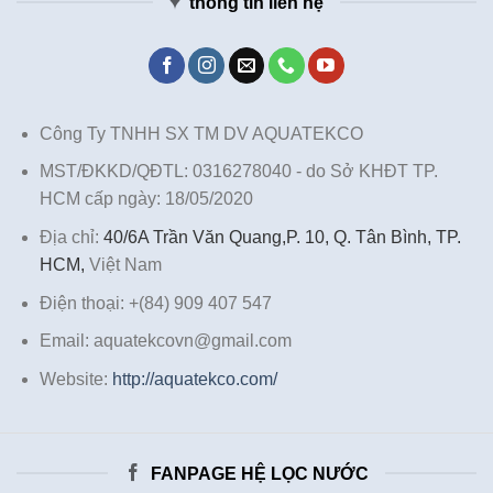
thông tin liên hệ
Công Ty TNHH SX TM DV AQUATEKCO
MST/ĐKKD/QĐTL: 0316278040 - do Sở KHĐT TP.
HCM cấp ngày: 18/05/2020
Địa chỉ:
40/6A Trần Văn Quang,P. 10, Q. Tân Bình, TP.
HCM,
Việt Nam
Điện thoại: +(84) 909 407 547
Email: aquatekcovn@gmail.com
Website:
http://aquatekco.com/
FANPAGE HỆ LỌC NƯỚC