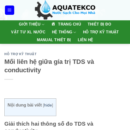
Skip
to
content
TRANG CHỦ
GIỚI THIỆU
THIẾT BỊ ĐO
VẬT TƯ XL NƯỚC
HỆ THỐNG
HỖ TRỢ KỸ THUẬT
MANUAL THIẾT BỊ
LIÊN HỆ
HỖ TRỢ KỸ THUẬT
Mối liên hệ giữa gía trị TDS và
conductivity
Nội dung bài viết
[
hide
]
Giải thích hai thông số đo TDS và