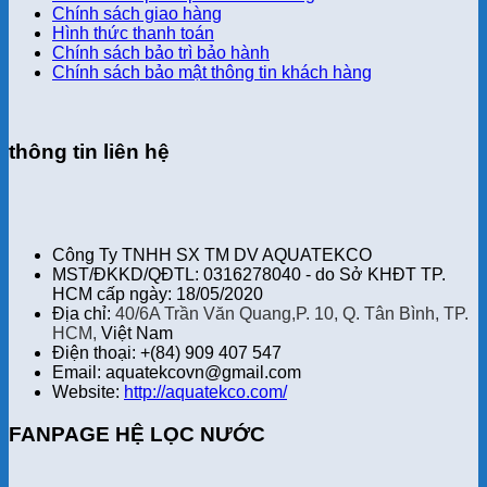
Chính sách giao hàng
Hình thức thanh toán
Chính sách bảo trì bảo hành
Chính sách bảo mật thông tin khách hàng
thông tin liên hệ
Công Ty TNHH SX TM DV AQUATEKCO
MST/ĐKKD/QĐTL: 0316278040 - do Sở KHĐT TP.
HCM cấp ngày: 18/05/2020
Địa chỉ:
40/6A Trần Văn Quang,P. 10, Q. Tân Bình, TP.
HCM,
Việt Nam
Điện thoại: +(84) 909 407 547
Email: aquatekcovn@gmail.com
Website:
http://aquatekco.com/
FANPAGE HỆ LỌC NƯỚC