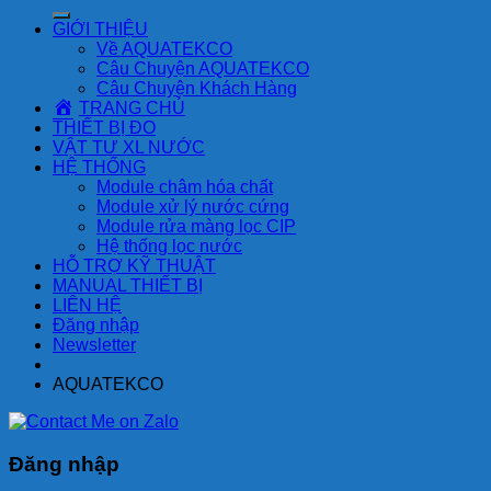
kiếm:
GIỚI THIỆU
Về AQUATEKCO
Câu Chuyện AQUATEKCO
Câu Chuyện Khách Hàng
TRANG CHỦ
THIẾT BỊ ĐO
VẬT TƯ XL NƯỚC
HỆ THỐNG
Module châm hóa chất
Module xử lý nước cứng
Module rửa màng lọc CIP
Hệ thống lọc nước
HỖ TRỢ KỸ THUẬT
MANUAL THIẾT BỊ
LIÊN HỆ
Đăng nhập
Newsletter
AQUATEKCO
Đăng nhập