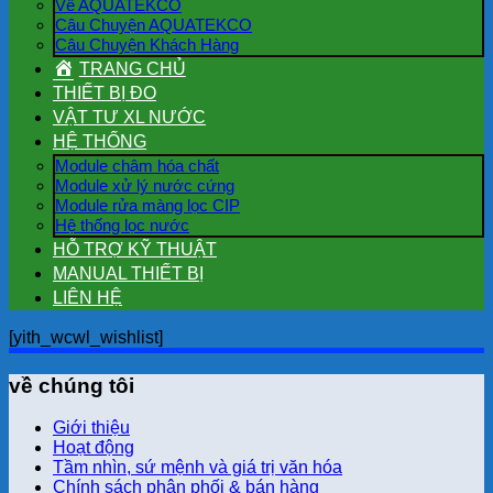
Về AQUATEKCO
Câu Chuyện AQUATEKCO
Câu Chuyện Khách Hàng
TRANG CHỦ
THIẾT BỊ ĐO
VẬT TƯ XL NƯỚC
HỆ THỐNG
Module châm hóa chất
Module xử lý nước cứng
Module rửa màng lọc CIP
Hệ thống lọc nước
HỖ TRỢ KỸ THUẬT
MANUAL THIẾT BỊ
LIÊN HỆ
[yith_wcwl_wishlist]
về chúng tôi
Giới thiệu
Hoạt động
Tầm nhìn, sứ mệnh và giá trị văn hóa
Chính sách phân phối & bán hàng