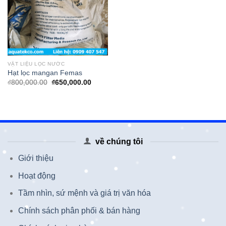
VẬT LIỆU LỌC NƯỚC
Hạt lọc mangan Femas
Giá
Giá
₫
800,000.00
₫
650,000.00
gốc
hiện
là:
tại
₫800,000.00.
là:
₫650,000.00.
về chúng tôi
Giới thiệu
Hoạt động
Tầm nhìn, sứ mệnh và giá trị văn hóa
Chính sách phân phối & bán hàng