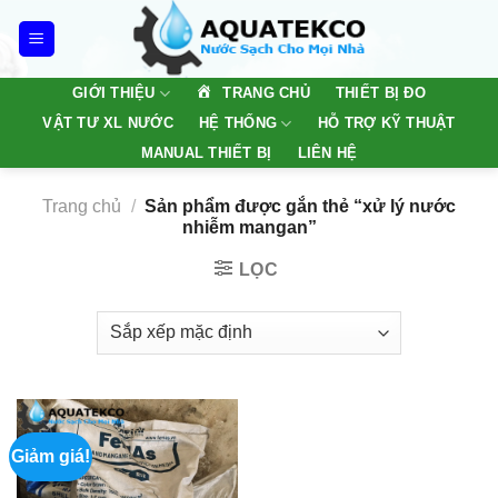
Skip
to
content
TRANG CHỦ
GIỚI THIỆU
THIẾT BỊ ĐO
VẬT TƯ XL NƯỚC
HỆ THỐNG
HỖ TRỢ KỸ THUẬT
MANUAL THIẾT BỊ
LIÊN HỆ
Trang chủ
/
Sản phẩm được gắn thẻ “xử lý nước
nhiễm mangan”
LỌC
Giảm giá!