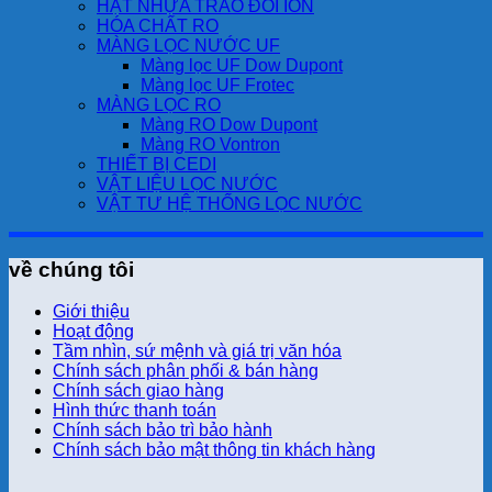
HẠT NHỰA TRAO ĐỔI ION
HÓA CHẤT RO
MÀNG LỌC NƯỚC UF
Màng lọc UF Dow Dupont
Màng lọc UF Frotec
MÀNG LỌC RO
Màng RO Dow Dupont
Màng RO Vontron
THIẾT BỊ CEDI
VẬT LIỆU LỌC NƯỚC
VẬT TƯ HỆ THỐNG LỌC NƯỚC
về chúng tôi
Giới thiệu
Hoạt động
Tầm nhìn, sứ mệnh và giá trị văn hóa
Chính sách phân phối & bán hàng
Chính sách giao hàng
Hình thức thanh toán
Chính sách bảo trì bảo hành
Chính sách bảo mật thông tin khách hàng