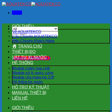
Skip
to
Menu
content
GIỚI THIỆU
Về AQUATEKCO
Tìm
Câu Chuyện AQUATEKCO
kiếm:
Câu Chuyện Khách Hàng
TRANG CHỦ
THIẾT BỊ ĐO
VẬT TƯ XL NƯỚC
Hotline: 0909407547
HỆ THỐNG
Module châm hóa chất
Module xử lý nước cứng
Module rửa màng lọc CIP
Hệ thống lọc nước
HỖ TRỢ KỸ THUẬT
MANUAL THIẾT BỊ
LIÊN HỆ
GIỚI THIỆU