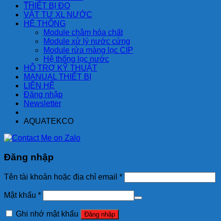
THIẾT BỊ ĐO
VẬT TƯ XL NƯỚC
HỆ THỐNG
Module châm hóa chất
Module xử lý nước cứng
Module rửa màng lọc CIP
Hệ thống lọc nước
HỖ TRỢ KỸ THUẬT
MANUAL THIẾT BỊ
LIÊN HỆ
Đăng nhập
Newsletter
AQUATEKCO
Đăng nhập
Tên tài khoản hoặc địa chỉ email
*
Mật khẩu
*
Ghi nhớ mật khẩu
Đăng nhập