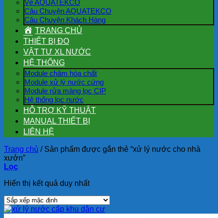
Về AQUATEKCO
Câu Chuyện AQUATEKCO
Câu Chuyện Khách Hàng
TRANG CHỦ
THIẾT BỊ ĐO
VẬT TƯ XL NƯỚC
HỆ THỐNG
Module châm hóa chất
Module xử lý nước cứng
Module rửa màng lọc CIP
Hệ thống lọc nước
HỖ TRỢ KỸ THUẬT
MANUAL THIẾT BỊ
LIÊN HỆ
Trang chủ
/
Sản phẩm được gắn thẻ “xử lý nước cho nhà
xưởn”
Lọc
Hiển thị kết quả duy nhất