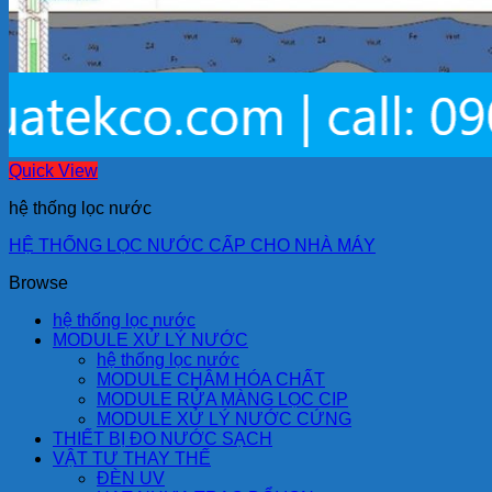
Quick View
hệ thống lọc nước
HỆ THỐNG LỌC NƯỚC CẤP CHO NHÀ MÁY
Browse
hệ thống lọc nước
MODULE XỬ LÝ NƯỚC
hệ thống lọc nước
MODULE CHÂM HÓA CHẤT
MODULE RỬA MÀNG LỌC CIP
MODULE XỬ LÝ NƯỚC CỨNG
THIẾT BỊ ĐO NƯỚC SẠCH
VẬT TƯ THAY THẾ
ĐÈN UV