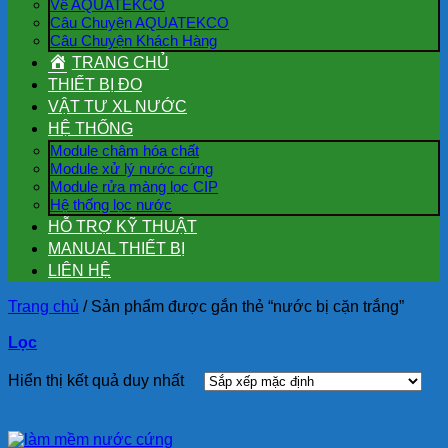
Về AQUATEKCO
Câu Chuyện AQUATEKCO
Câu Chuyện Khách Hàng
TRANG CHỦ
THIẾT BỊ ĐO
VẬT TƯ XL NƯỚC
HỆ THỐNG
Module châm hóa chất
Module xử lý nước cứng
Module rửa màng lọc CIP
Hệ thống lọc nước
HỖ TRỢ KỸ THUẬT
MANUAL THIẾT BỊ
LIÊN HỆ
Trang chủ
/
Sản phẩm được gắn thẻ “nước bị cặn trắng”
Lọc
Hiển thị kết quả duy nhất