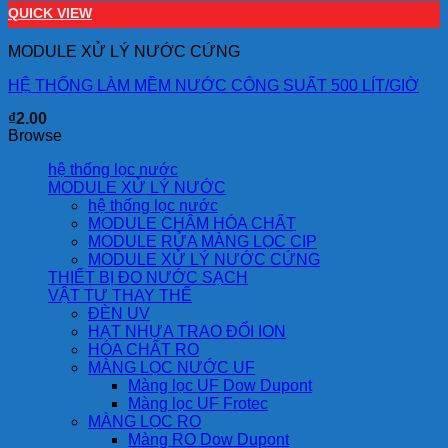
QUICK VIEW
MODULE XỬ LÝ NƯỚC CỨNG
HỆ THỐNG LÀM MỀM NƯỚC CÔNG SUẤT 500 LÍT/GIỜ
₫
2.00
Browse
hệ thống lọc nước
MODULE XỬ LÝ NƯỚC
hệ thống lọc nước
MODULE CHÂM HÓA CHẤT
MODULE RỬA MÀNG LỌC CIP
MODULE XỬ LÝ NƯỚC CỨNG
THIẾT BỊ ĐO NƯỚC SẠCH
VẬT TƯ THAY THẾ
ĐÈN UV
HẠT NHỰA TRAO ĐỔI ION
HÓA CHẤT RO
MÀNG LỌC NƯỚC UF
Màng lọc UF Dow Dupont
Màng lọc UF Frotec
MÀNG LỌC RO
Màng RO Dow Dupont