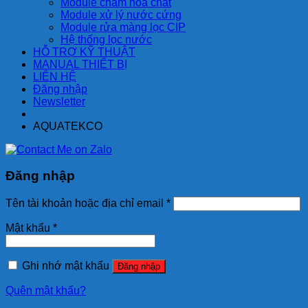
Module châm hóa chất
Module xử lý nước cứng
Module rửa màng lọc CIP
Hệ thống lọc nước
HỖ TRỢ KỸ THUẬT
MANUAL THIẾT BỊ
LIÊN HỆ
Đăng nhập
Newsletter
AQUATEKCO
Đăng nhập
Tên tài khoản hoặc địa chỉ email
*
Mật khẩu
*
Ghi nhớ mật khẩu
Đăng nhập
Quên mật khẩu?