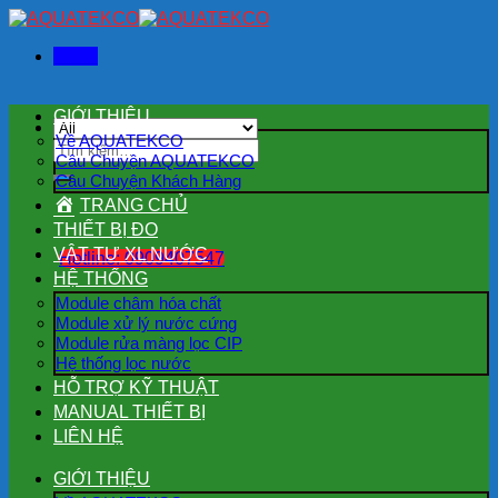
Skip
to
Menu
content
GIỚI THIỆU
Về AQUATEKCO
Tìm
Câu Chuyện AQUATEKCO
kiếm:
Câu Chuyện Khách Hàng
TRANG CHỦ
THIẾT BỊ ĐO
VẬT TƯ XL NƯỚC
Hotline: 0909407547
HỆ THỐNG
Module châm hóa chất
Module xử lý nước cứng
Module rửa màng lọc CIP
Hệ thống lọc nước
HỖ TRỢ KỸ THUẬT
MANUAL THIẾT BỊ
LIÊN HỆ
GIỚI THIỆU