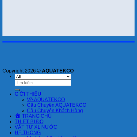
Copyright 2026 ©
AQUATEKCO
Tìm
kiếm:
GIỚI THIỆU
Về AQUATEKCO
Câu Chuyện AQUATEKCO
Câu Chuyện Khách Hàng
TRANG CHỦ
THIẾT BỊ ĐO
VẬT TƯ XL NƯỚC
HỆ THỐNG