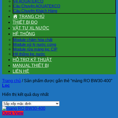
Về AQUATEKCO
Câu Chuyện AQUATEKCO
Câu Chuyện Khách Hàng
TRANG CHỦ
THIẾT BỊ ĐO
VẬT TƯ XL NƯỚC
HỆ THỐNG
Module châm hóa chất
Module xử lý nước cứng
Module rửa màng lọc CIP
Hệ thống lọc nước
HỖ TRỢ KỸ THUẬT
MANUAL THIẾT BỊ
LIÊN HỆ
Trang chủ
/
Sản phẩm được gắn thẻ “màng RO BW30-400”
Lọc
Hiển thị kết quả duy nhất
Quick View