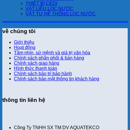
THIẾT BỊ CEDI
VẬT LIỆU LỌC NƯỚC
VẬT TƯ HỆ THỐNG LỌC NƯỚC
về chúng tôi
Giới thiệu
Hoạt động
Tầm nhìn, sứ mệnh và giá trị văn hóa
Chính sách phân phối & bán hàng
Chính sách giao hàng
Hình thức thanh toán
Chính sách bảo trì bảo hành
Chính sách bảo mật thông tin khách hàng
thông tin liên hệ
Công Ty TNHH SX TM DV AQUATEKCO