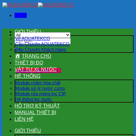
Skip
to
Menu
content
GIỚI THIỆU
Về AQUATEKCO
Tìm
Câu Chuyện AQUATEKCO
kiếm:
Câu Chuyện Khách Hàng
TRANG CHỦ
THIẾT BỊ ĐO
VẬT TƯ XL NƯỚC
Hotline: 0909407547
HỆ THỐNG
Module châm hóa chất
Module xử lý nước cứng
Module rửa màng lọc CIP
Hệ thống lọc nước
HỖ TRỢ KỸ THUẬT
MANUAL THIẾT BỊ
LIÊN HỆ
GIỚI THIỆU