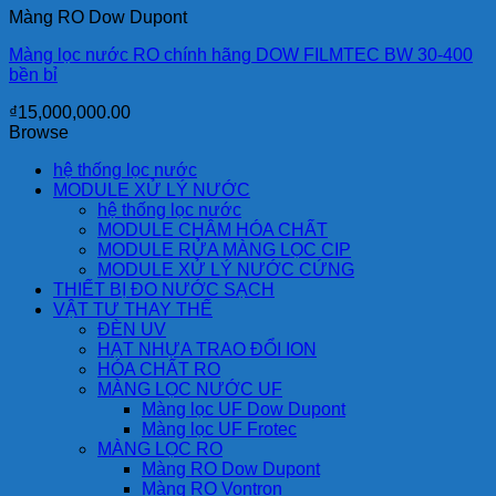
Màng RO Dow Dupont
Màng lọc nước RO chính hãng DOW FILMTEC BW 30-400
bền bỉ
₫
15,000,000.00
Browse
hệ thống lọc nước
MODULE XỬ LÝ NƯỚC
hệ thống lọc nước
MODULE CHÂM HÓA CHẤT
MODULE RỬA MÀNG LỌC CIP
MODULE XỬ LÝ NƯỚC CỨNG
THIẾT BỊ ĐO NƯỚC SẠCH
VẬT TƯ THAY THẾ
ĐÈN UV
HẠT NHỰA TRAO ĐỔI ION
HÓA CHẤT RO
MÀNG LỌC NƯỚC UF
Màng lọc UF Dow Dupont
Màng lọc UF Frotec
MÀNG LỌC RO
Màng RO Dow Dupont
Màng RO Vontron