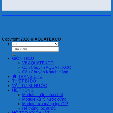
Copyright 2026 ©
AQUATEKCO
Tìm
kiếm:
GIỚI THIỆU
Về AQUATEKCO
Câu Chuyện AQUATEKCO
Câu Chuyện Khách Hàng
TRANG CHỦ
THIẾT BỊ ĐO
VẬT TƯ XL NƯỚC
HỆ THỐNG
Module châm hóa chất
Module xử lý nước cứng
Module rửa màng lọc CIP
Hệ thống lọc nước
HỖ TRỢ KỸ THUẬT