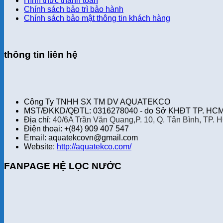
Hình thức thanh toán
Chính sách bảo trì bảo hành
Chính sách bảo mật thông tin khách hàng
thông tin liên hệ
Công Ty TNHH SX TM DV AQUATEKCO
MST/ĐKKD/QĐTL: 0316278040 - do Sở KHĐT TP. HCM 
Địa chỉ:
40/6A Trần Văn Quang,P. 10, Q. Tân Bình, TP. 
Điện thoại: +(84) 909 407 547
Email: aquatekcovn@gmail.com
Website:
http://aquatekco.com/
FANPAGE HỆ LỌC NƯỚC