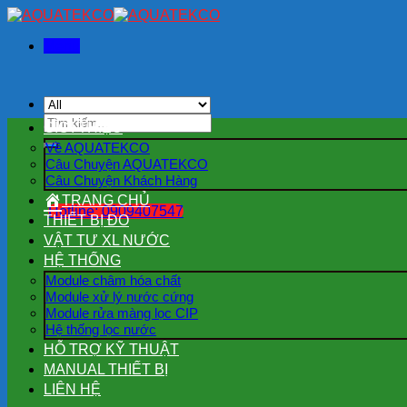
Skip
to
Menu
content
Tìm
GIỚI THIỆU
kiếm:
Về AQUATEKCO
Câu Chuyện AQUATEKCO
Câu Chuyện Khách Hàng
TRANG CHỦ
Hotline: 0909407547
THIẾT BỊ ĐO
VẬT TƯ XL NƯỚC
HỆ THỐNG
Module châm hóa chất
Module xử lý nước cứng
Module rửa màng lọc CIP
Hệ thống lọc nước
HỖ TRỢ KỸ THUẬT
MANUAL THIẾT BỊ
LIÊN HỆ