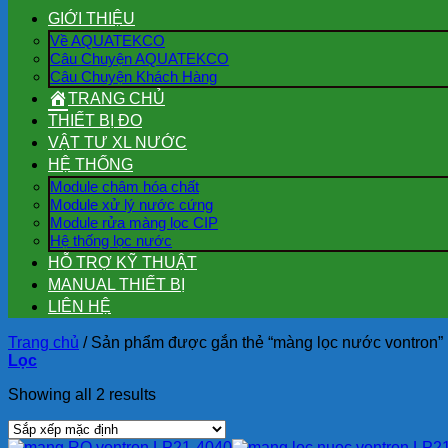
GIỚI THIỆU
Về AQUATEKCO
Câu Chuyện AQUATEKCO
Câu Chuyện Khách Hàng
TRANG CHỦ
THIẾT BỊ ĐO
VẬT TƯ XL NƯỚC
HỆ THỐNG
Module châm hóa chất
Module xử lý nước cứng
Module rửa màng lọc CIP
Hệ thống lọc nước
HỖ TRỢ KỸ THUẬT
MANUAL THIẾT BỊ
LIÊN HỆ
Trang chủ
/
Sản phẩm được gắn thẻ “màng lọc nước vontron”
Lọc
Showing all 2 results