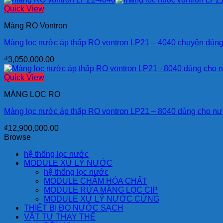
Quick View
Màng RO Vontron
Màng lọc nước áp thấp RO vontron LP21 – 4040 chuyên dù
₫
3,050,000.00
Quick View
MÀNG LỌC RO
Màng lọc nước áp thấp RO vontron LP21 – 8040 dùng cho 
₫
12,900,000.00
Browse
hệ thống lọc nước
MODULE XỬ LÝ NƯỚC
hệ thống lọc nước
MODULE CHÂM HÓA CHẤT
MODULE RỬA MÀNG LỌC CIP
MODULE XỬ LÝ NƯỚC CỨNG
THIẾT BỊ ĐO NƯỚC SẠCH
VẬT TƯ THAY THẾ