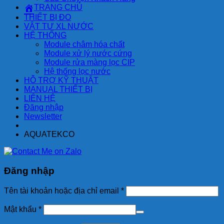
TRANG CHỦ
THIẾT BỊ ĐO
VẬT TƯ XL NƯỚC
HỆ THỐNG
Module châm hóa chất
Module xử lý nước cứng
Module rửa màng lọc CIP
Hệ thống lọc nước
HỖ TRỢ KỸ THUẬT
MANUAL THIẾT BỊ
LIÊN HỆ
Đăng nhập
Newsletter
AQUATEKCO
Đăng nhập
Tên tài khoản hoặc địa chỉ email
*
Mật khẩu
*