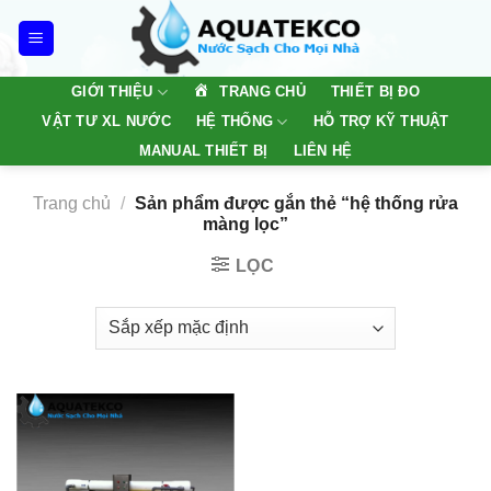
Skip
to
content
TRANG CHỦ
GIỚI THIỆU
THIẾT BỊ ĐO
VẬT TƯ XL NƯỚC
HỆ THỐNG
HỖ TRỢ KỸ THUẬT
MANUAL THIẾT BỊ
LIÊN HỆ
Trang chủ
/
Sản phẩm được gắn thẻ “hệ thống rửa
màng lọc”
LỌC