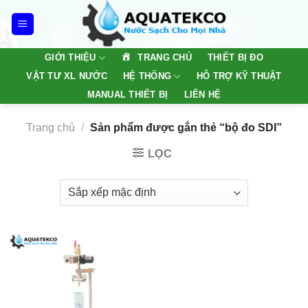
Skip
to
content
TRANG CHỦ
GIỚI THIỆU
THIẾT BỊ ĐO
VẬT TƯ XL NƯỚC
HỆ THỐNG
HỖ TRỢ KỸ THUẬT
MANUAL THIẾT BỊ
LIÊN HỆ
Trang chủ
/
Sản phẩm được gắn thẻ “bộ đo SDI”
LỌC