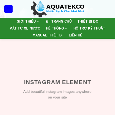
Skip
to
content
TRANG CHỦ
GIỚI THIỆU
THIẾT BỊ ĐO
VẬT TƯ XL NƯỚC
HỆ THỐNG
HỖ TRỢ KỸ THUẬT
MANUAL THIẾT BỊ
LIÊN HỆ
INSTAGRAM ELEMENT
Add beautiful instagram images anywhere
on your site