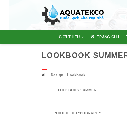
Skip
to
content
TRANG CHỦ
GIỚI THIỆU
LOOKBOOK SUMME
All
Design
Lookbook
LOOKBOOK SUMMER
PORTFOLIO TYPOGRAPHY