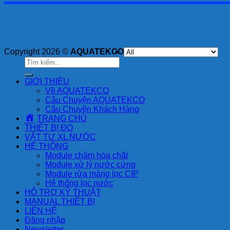
Copyright 2026 ©
AQUATEKCO
Tìm
kiếm:
GIỚI THIỆU
Về AQUATEKCO
Câu Chuyện AQUATEKCO
Câu Chuyện Khách Hàng
TRANG CHỦ
THIẾT BỊ ĐO
VẬT TƯ XL NƯỚC
HỆ THỐNG
Module châm hóa chất
Module xử lý nước cứng
Module rửa màng lọc CIP
Hệ thống lọc nước
HỖ TRỢ KỸ THUẬT
MANUAL THIẾT BỊ
LIÊN HỆ
Đăng nhập
Newsletter