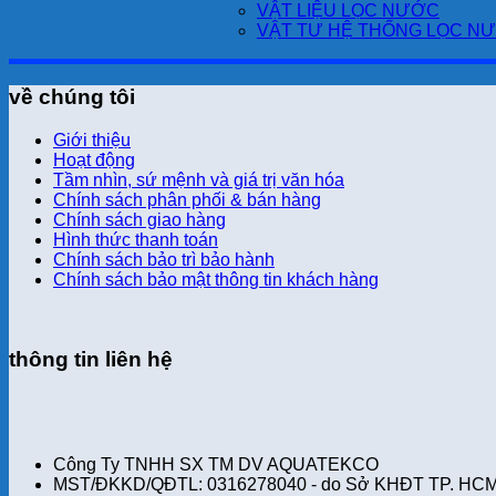
VẬT LIỆU LỌC NƯỚC
VẬT TƯ HỆ THỐNG LỌC N
về chúng tôi
Giới thiệu
Hoạt động
Tầm nhìn, sứ mệnh và giá trị văn hóa
Chính sách phân phối & bán hàng
Chính sách giao hàng
Hình thức thanh toán
Chính sách bảo trì bảo hành
Chính sách bảo mật thông tin khách hàng
thông tin liên hệ
Công Ty TNHH SX TM DV AQUATEKCO
MST/ĐKKD/QĐTL: 0316278040 - do Sở KHĐT TP. HCM 