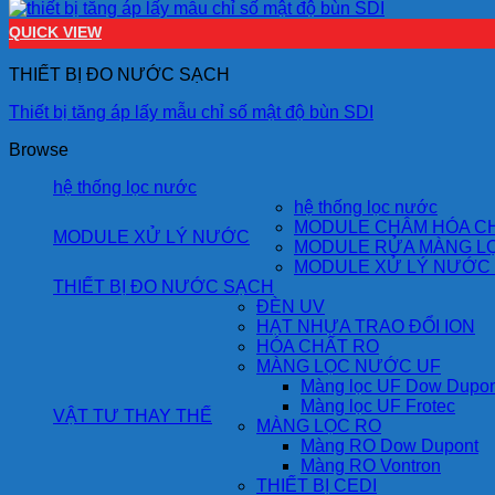
QUICK VIEW
THIẾT BỊ ĐO NƯỚC SẠCH
Thiết bị tăng áp lấy mẫu chỉ số mật độ bùn SDI
Browse
hệ thống lọc nước
hệ thống lọc nước
MODULE CHÂM HÓA C
MODULE XỬ LÝ NƯỚC
MODULE RỬA MÀNG LỌ
MODULE XỬ LÝ NƯỚC
THIẾT BỊ ĐO NƯỚC SẠCH
ĐÈN UV
HẠT NHỰA TRAO ĐỔI ION
HÓA CHẤT RO
MÀNG LỌC NƯỚC UF
Màng lọc UF Dow Dupon
Màng lọc UF Frotec
VẬT TƯ THAY THẾ
MÀNG LỌC RO
Màng RO Dow Dupont
Màng RO Vontron
THIẾT BỊ CEDI