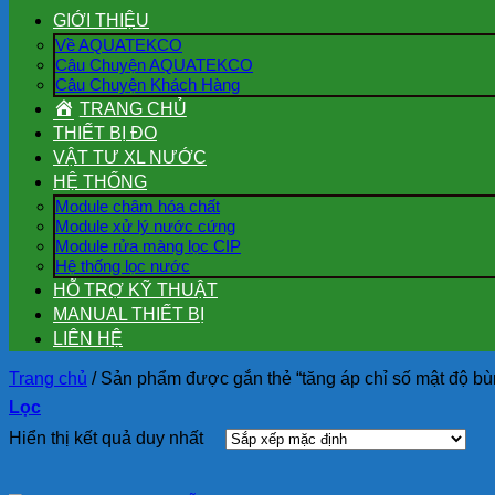
GIỚI THIỆU
Về AQUATEKCO
Câu Chuyện AQUATEKCO
Câu Chuyện Khách Hàng
TRANG CHỦ
THIẾT BỊ ĐO
VẬT TƯ XL NƯỚC
HỆ THỐNG
Module châm hóa chất
Module xử lý nước cứng
Module rửa màng lọc CIP
Hệ thống lọc nước
HỖ TRỢ KỸ THUẬT
MANUAL THIẾT BỊ
LIÊN HỆ
Trang chủ
/
Sản phẩm được gắn thẻ “tăng áp chỉ số mật độ bù
Lọc
Hiển thị kết quả duy nhất