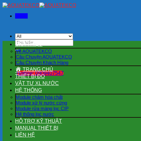
Skip
to
Menu
content
Tìm
GIỚI THIỆU
kiếm:
Về AQUATEKCO
Câu Chuyện AQUATEKCO
Câu Chuyện Khách Hàng
TRANG CHỦ
Hotline: 0909407547
THIẾT BỊ ĐO
VẬT TƯ XL NƯỚC
HỆ THỐNG
Module châm hóa chất
Module xử lý nước cứng
Module rửa màng lọc CIP
Hệ thống lọc nước
HỖ TRỢ KỸ THUẬT
MANUAL THIẾT BỊ
LIÊN HỆ