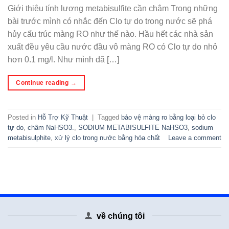
Giới thiệu tính lượng metabisulfite cần châm Trong những
bài trước mình có nhắc đến Clo tự do trong nước sẽ phá
hủy cấu trúc màng RO như thế nào. Hầu hết các nhà sản
xuất đều yêu cầu nước đầu vô màng RO có Clo tự do nhỏ
hơn 0.1 mg/l. Như mình đã […]
Continue reading
→
Posted in
Hỗ Trợ Kỹ Thuật
|
Tagged
bảo vệ màng ro bằng loại bỏ clo
tự do
,
châm NaHSO3.
,
SODIUM METABISULFITE NaHSO3
,
sodium
metabisulphite
,
xử lý clo trong nước bằng hóa chất
Leave a comment
về chúng tôi