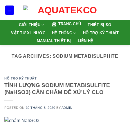
Skip
to
content
TRANG CHỦ
GIỚI THIỆU
THIẾT BỊ ĐO
VẬT TƯ XL NƯỚC
HỆ THỐNG
HỖ TRỢ KỸ THUẬT
MANUAL THIẾT BỊ
LIÊN HỆ
TAG ARCHIVES:
SODIUM METABISULPHITE
HỖ TRỢ KỸ THUẬT
TÍNH LƯỢNG SODIUM METABISULFITE
(NaHSO3) CẦN CHÂM ĐỂ XỬ LÝ CLO
POSTED ON
10 THÁNG 8, 2020
BY
ADMIN