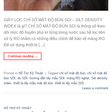
GIẤY LỌC CHỈ SỐ MẬT ĐỘ BÙN SDI – SILT DENSITY
INDEX là gì? CHỈ SỐ MẬT ĐỘ BÙN SDI là thông số theo
dõi mức độ huyền phù lơ lửng trong nước sau hệ lọc tiền
xử lý RO nhằm có những điều chỉnh để bảo vệ màng RO.
Để sử dụng thiết bị […]
Continue reading
→
Posted in
Hỗ Trợ Kỹ Thuật
|
Tagged
chỉ số mật độ bùn
,
chỉ số mật độ
bùn SDI
,
đo SDI
,
hướng dẫn lấy mẫu SDI
,
màng RO nghẹt
,
Silt density
index
,
thiết bị lấy mẫu mật độ bùn
,
thiết bị lấy mẫu SDI
Leave a comment
HỖ TRỢ KỸ THUẬT