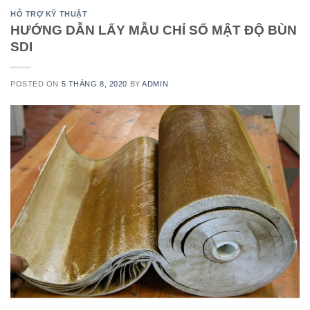
HỖ TRỢ KỸ THUẬT
HƯỚNG DẪN LẤY MẪU CHỈ SỐ MẬT ĐỘ BÙN
SDI
POSTED ON
5 THÁNG 8, 2020
BY
ADMIN