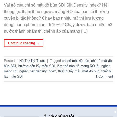
Vai trò của chỉ số mật độ bùn SDI Silt Density Index? Hệ
thống lọc thẩm thấu ngược màng RO của bạn có thường
xuyên bị tắc không? Chạy bao nhiêu m3 thì lưu lượng
dòng thành phẩm giảm đi 10% ? Chạy được bao nhiêu m3
nước thành phẩm thì chênh áp của màng […]
Continue reading
→
Posted in
Hỗ Trợ Kỹ Thuật
|
Tagged
chỉ số mật độ bùn
,
chỉ số mật độ
bùn SDI
,
hướng dẫn lấy mẫu SDI
,
làm thế nào để màng RO lâu nghẹt
,
màng RO nghẹt
,
Silt density index
,
thiết bị lấy mẫu mật độ bùn
,
thiết bị
lấy mẫu SDI
1
Comment
về chúng tôi