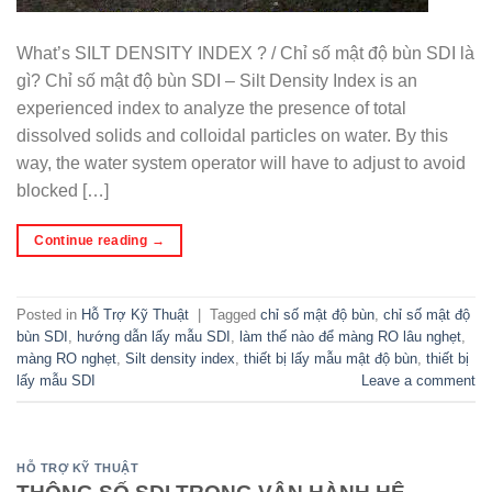
What’s SILT DENSITY INDEX ? / Chỉ số mật độ bùn SDI là
gì? Chỉ số mật độ bùn SDI – Silt Density Index is an
experienced index to analyze the presence of total
dissolved solids and colloidal particles on water. By this
way, the water system operator will have to adjust to avoid
blocked […]
Continue reading
→
Posted in
Hỗ Trợ Kỹ Thuật
|
Tagged
chỉ số mật độ bùn
,
chỉ số mật độ
bùn SDI
,
hướng dẫn lấy mẫu SDI
,
làm thế nào để màng RO lâu nghẹt
,
màng RO nghẹt
,
Silt density index
,
thiết bị lấy mẫu mật độ bùn
,
thiết bị
lấy mẫu SDI
Leave a comment
HỖ TRỢ KỸ THUẬT