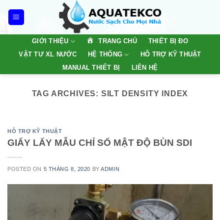
Skip
to
content
TRANG CHỦ
GIỚI THIỆU
THIẾT BỊ ĐO
VẬT TƯ XL NƯỚC
HỆ THỐNG
HỖ TRỢ KỸ THUẬT
MANUAL THIẾT BỊ
LIÊN HỆ
TAG ARCHIVES:
SILT DENSITY INDEX
HỖ TRỢ KỸ THUẬT
GIẤY LẤY MẪU CHỈ SỐ MẬT ĐỘ BÙN SDI
POSTED ON
5 THÁNG 8, 2020
BY
ADMIN