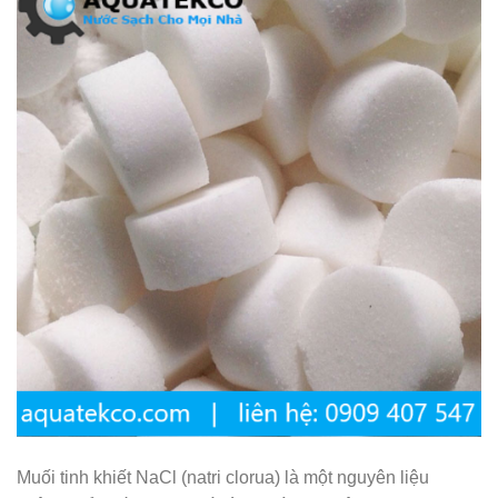
Muối tinh khiết NaCl (natri clorua) là một nguyên liệu