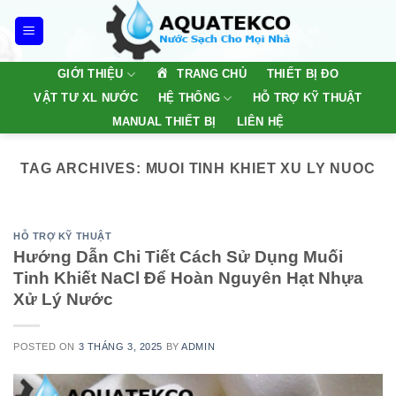
Skip
to
content
TRANG CHỦ
GIỚI THIỆU
THIẾT BỊ ĐO
VẬT TƯ XL NƯỚC
HỆ THỐNG
HỖ TRỢ KỸ THUẬT
MANUAL THIẾT BỊ
LIÊN HỆ
TAG ARCHIVES:
MUOI TINH KHIET XU LY NUOC
HỖ TRỢ KỸ THUẬT
Hướng Dẫn Chi Tiết Cách Sử Dụng Muối
Tinh Khiết NaCl Để Hoàn Nguyên Hạt Nhựa
Xử Lý Nước
POSTED ON
3 THÁNG 3, 2025
BY
ADMIN