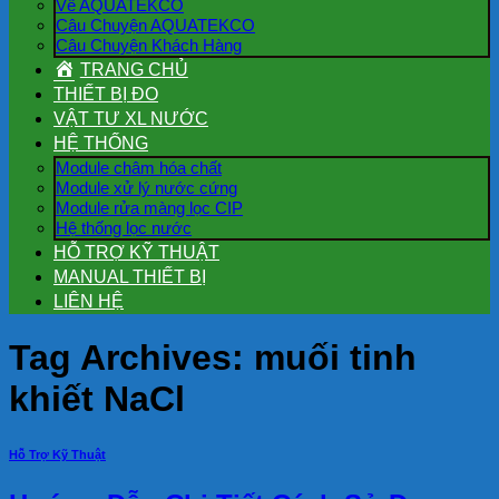
Về AQUATEKCO
Câu Chuyện AQUATEKCO
Câu Chuyện Khách Hàng
TRANG CHỦ
THIẾT BỊ ĐO
VẬT TƯ XL NƯỚC
HỆ THỐNG
Module châm hóa chất
Module xử lý nước cứng
Module rửa màng lọc CIP
Hệ thống lọc nước
HỖ TRỢ KỸ THUẬT
MANUAL THIẾT BỊ
LIÊN HỆ
Tag Archives:
muối tinh
khiết NaCl
Hỗ Trợ Kỹ Thuật