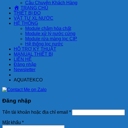
Câu Chuyện Khách Hàng
TRANG CHỦ
THIẾT BỊ ĐO
VẬT TƯ XL NƯỚC
HỆ THỐNG
Module châm hóa chất
Module xử lý nước cứng
Module rửa màng lọc CIP
Hệ thống lọc nước
HỖ TRỢ KỸ THUẬT
MANUAL THIẾT BỊ
LIÊN HỆ
Đăng nhập
Newsletter
AQUATEKCO
Đăng nhập
Tên tài khoản hoặc địa chỉ email
*
Mật khẩu
*