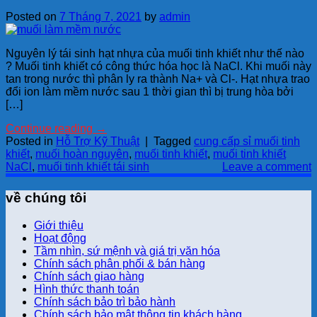
Posted on
7 Tháng 7, 2021
by
admin
Nguyên lý tái sinh hạt nhựa của muối tinh khiết như thế nào
? Muối tinh khiết có công thức hóa học là NaCl. Khi muối này
tan trong nước thì phân ly ra thành Na+ và Cl-. Hạt nhựa trao
đổi ion làm mềm nước sau 1 thời gian thì bị trung hòa bởi
[…]
Continue reading
→
Posted in
Hỗ Trợ Kỹ Thuật
|
Tagged
cung cấp sỉ muối tinh
khiết
,
muối hoàn nguyên
,
muối tinh khiết
,
muối tinh khiết
NaCl
,
muối tinh khiết tái sinh
Leave a comment
về chúng tôi
Giới thiệu
Hoạt động
Tầm nhìn, sứ mệnh và giá trị văn hóa
Chính sách phân phối & bán hàng
Chính sách giao hàng
Hình thức thanh toán
Chính sách bảo trì bảo hành
Chính sách bảo mật thông tin khách hàng