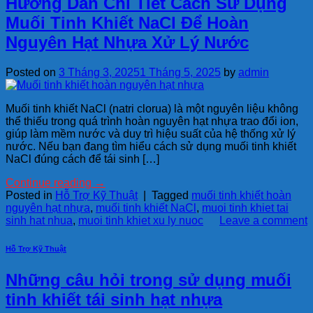
Hướng Dẫn Chi Tiết Cách Sử Dụng
Muối Tinh Khiết NaCl Để Hoàn
Nguyên Hạt Nhựa Xử Lý Nước
Posted on
3 Tháng 3, 2025
1 Tháng 5, 2025
by
admin
Muối tinh khiết NaCl (natri clorua) là một nguyên liệu không
thể thiếu trong quá trình hoàn nguyên hạt nhựa trao đổi ion,
giúp làm mềm nước và duy trì hiệu suất của hệ thống xử lý
nước. Nếu bạn đang tìm hiểu cách sử dụng muối tinh khiết
NaCl đúng cách để tái sinh […]
Continue reading
→
Posted in
Hỗ Trợ Kỹ Thuật
|
Tagged
muối tinh khiết hoàn
nguyên hạt nhựa
,
muối tinh khiết NaCl
,
muoi tinh khiet tai
sinh hat nhua
,
muoi tinh khiet xu ly nuoc
Leave a comment
Hỗ Trợ Kỹ Thuật
Những câu hỏi trong sử dụng muối
tinh khiết tái sinh hạt nhựa