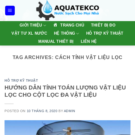
Skip
to
content
TRANG CHỦ
GIỚI THIỆU
THIẾT BỊ ĐO
VẬT TƯ XL NƯỚC
HỆ THỐNG
HỖ TRỢ KỸ THUẬT
MANUAL THIẾT BỊ
LIÊN HỆ
TAG ARCHIVES:
CÁCH TÍNH VẬT LIỆU LỌC
HỖ TRỢ KỸ THUẬT
HƯỚNG DẪN TÍNH TOÁN LƯỢNG VẬT LIỆU
LỌC CHO CỘT LỌC ĐA VẬT LIỆU
POSTED ON
10 THÁNG 8, 2020
BY
ADMIN