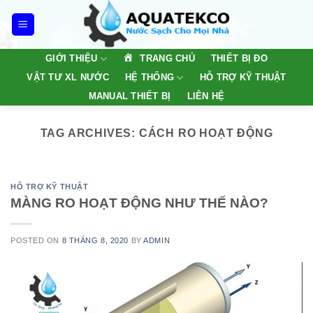
Skip
to
content
TRANG CHỦ
GIỚI THIỆU
THIẾT BỊ ĐO
VẬT TƯ XL NƯỚC
HỆ THỐNG
HỖ TRỢ KỸ THUẬT
MANUAL THIẾT BỊ
LIÊN HỆ
TAG ARCHIVES:
CÁCH RO HOẠT ĐỘNG
HỖ TRỢ KỸ THUẬT
MÀNG RO HOẠT ĐỘNG NHƯ THẾ NÀO?
POSTED ON
8 THÁNG 8, 2020
BY
ADMIN