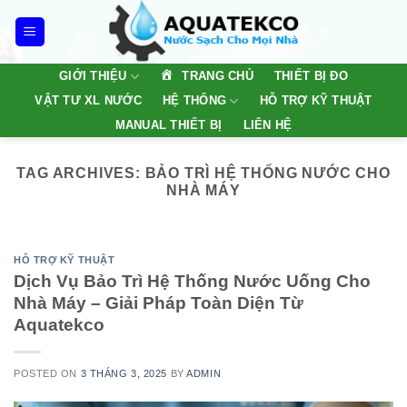
Skip
to
content
TRANG CHỦ
GIỚI THIỆU
THIẾT BỊ ĐO
VẬT TƯ XL NƯỚC
HỆ THỐNG
HỖ TRỢ KỸ THUẬT
MANUAL THIẾT BỊ
LIÊN HỆ
TAG ARCHIVES:
BẢO TRÌ HỆ THỐNG NƯỚC CHO
NHÀ MÁY
HỖ TRỢ KỸ THUẬT
Dịch Vụ Bảo Trì Hệ Thống Nước Uống Cho
Nhà Máy – Giải Pháp Toàn Diện Từ
Aquatekco
POSTED ON
3 THÁNG 3, 2025
BY
ADMIN