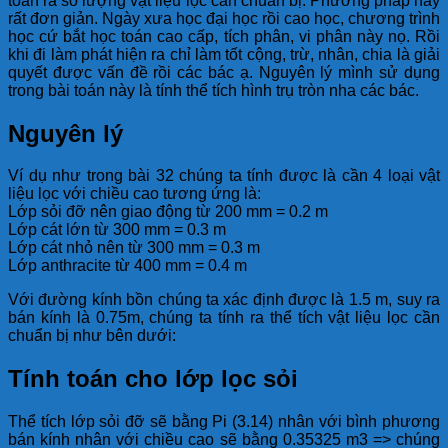
toán ra số lượng vật liệu lọc cần chuẩn bị. Phương pháp này
rất đơn giản. Ngày xưa học đại học rồi cao học, chương trình
học cứ bắt học toán cao cấp, tích phân, vi phân này nọ. Rồi
khi đi làm phát hiện ra chỉ làm tốt cộng, trừ, nhân, chia là giải
quyết được vấn đề rồi các bác ạ. Nguyên lý mình sử dụng
trong bài toán này là tính thể tích hình trụ tròn nha các bác.
Nguyên lý
Ví dụ như trong bài 32 chúng ta tính được là cần 4 loại vật
liệu lọc với chiều cao tương ứng là:
Lớp sỏi đỡ nên giao động từ 200 mm = 0.2 m
Lớp cát lớn từ 300 mm = 0.3 m
Lớp cát nhỏ nên từ 300 mm = 0.3 m
Lớp anthracite từ 400 mm = 0.4 m
Với đường kính bồn chúng ta xác định được là 1.5 m, suy ra
bán kính là 0.75m, chúng ta tính ra thể tích vật liệu lọc cần
chuẩn bị như bên dưới:
Tính toán cho lớp lọc sỏi
Thể tích lớp sỏi đỡ sẽ bằng Pi (3.14) nhân với bình phương
bán kính nhân với chiều cao sẽ bằng 0.35325 m3 => chúng