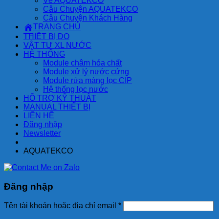
Về AQUATEKCO
Câu Chuyện AQUATEKCO
Câu Chuyện Khách Hàng
TRANG CHỦ
THIẾT BỊ ĐO
VẬT TƯ XL NƯỚC
HỆ THỐNG
Module châm hóa chất
Module xử lý nước cứng
Module rửa màng lọc CIP
Hệ thống lọc nước
HỖ TRỢ KỸ THUẬT
MANUAL THIẾT BỊ
LIÊN HỆ
Đăng nhập
Newsletter
AQUATEKCO
Đăng nhập
Tên tài khoản hoặc địa chỉ email
*