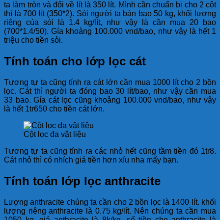
ta làm tròn và đổi về lít là 350 lít. Mình cần chuẩn bị cho 2 cột
thì là 700 lít (350*2). Sỏi người ta bán bao 50 kg, khối lượng
riêng của sỏi là 1.4 kg/lít, như vậy là cần mua 20 bao
(700*1.4/50). Gía khoảng 100.000 vnd/bao, như vậy là hết 1
triệu cho tiền sỏi.
Tính toán cho lớp lọc cát
Tương tự ta cũng tính ra cát lớn cần mua 1000 lít cho 2 bồn
lọc. Cát thì người ta đóng bao 30 lít/bao, như vậy cần mua
33 bao. Gía cát lọc cũng khoảng 100.000 vnd/bao, như vậy
là hết 1tr650 cho tiền cát lớn.
Cột lọc đa vật liệu
Tương tự ta cũng tính ra các nhỏ hết cũng tầm tiền đó 1tr8.
Cát nhỏ thì có nhích giá tiền hơn xíu nha mấy bạn.
Tính toán lớp lọc anthracite
Lượng anthracite chúng ta cần cho 2 bồn lọc là 1400 lít. khối
lượng riêng anthracite là 0.75 kg/lít. Nên chúng ta cần mua
1050 kg, giá anthracite là 8k/kg, số tiền cho anthracite là