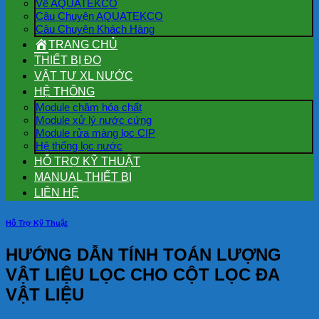
Về AQUATEKCO
Câu Chuyện AQUATEKCO
Câu Chuyện Khách Hàng
TRANG CHỦ
THIẾT BỊ ĐO
VẬT TƯ XL NƯỚC
HỆ THỐNG
Module châm hóa chất
Module xử lý nước cứng
Module rửa màng lọc CIP
Hệ thống lọc nước
HỖ TRỢ KỸ THUẬT
MANUAL THIẾT BỊ
LIÊN HỆ
Hỗ Trợ Kỹ Thuật
HƯỚNG DẪN TÍNH TOÁN LƯỢNG
VẬT LIỆU LỌC CHO CỘT LỌC ĐA
VẬT LIỆU