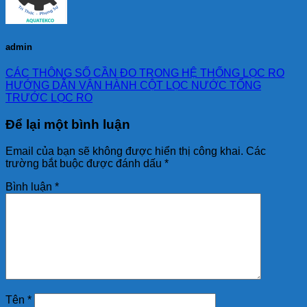
admin
CÁC THÔNG SỐ CẦN ĐO TRONG HỆ THỐNG LỌC RO
HƯỚNG DẪN VẬN HÀNH CỘT LỌC NƯỚC TỔNG
TRƯỚC LỌC RO
Để lại một bình luận
Email của bạn sẽ không được hiển thị công khai.
Các
trường bắt buộc được đánh dấu
*
Bình luận
*
Tên
*