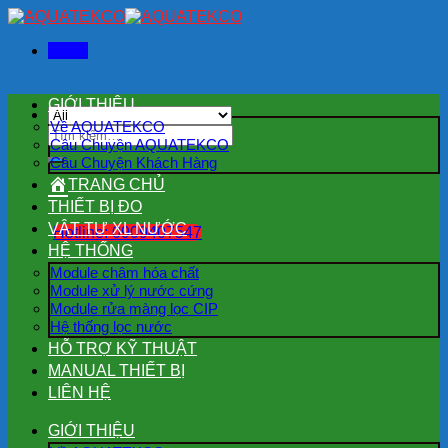
Skip
to
Menu
content
GIỚI THIỆU
Về AQUATEKCO
Tìm
Câu Chuyện AQUATEKCO
kiếm:
Câu Chuyện Khách Hàng
TRANG CHỦ
THIẾT BỊ ĐO
VẬT TƯ XL NƯỚC
Hotline: 0909407547
HỆ THỐNG
Module châm hóa chất
Module xử lý nước cứng
Module rửa màng lọc CIP
Hệ thống lọc nước
HỖ TRỢ KỸ THUẬT
MANUAL THIẾT BỊ
LIÊN HỆ
GIỚI THIỆU