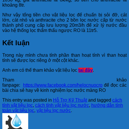
khoảng 8tr.
Như vậy tổng tiền cho vật liệu lọc để chuẩn bị sỏi đỡ, cát
lớn, cát nhỏ và anthracite cho 2 bồn lọc nước cấp từ nước
thành phố cung cấp lưu lượng 20m3/h để xử lý nước đầu
vào hệ thống lọc thẩm thấu ngược RO là 11tr5.
Kết luận
Trong này mình chưa tính phần than hoạt tính vì than hoạt
tính sẽ được lọc riêng ở một cột khác.
Anh em có thể tham khảo vật liệu lọc
tại đây
.
Tham khảo
fanpage:
https://www.facebook.com/helocnuocro
để đọc các
bài chia sẻ hay về kinh nghiệm lọc nước màng RO
This entry was posted in
Hỗ Trợ Kỹ Thuật
and tagged
cách
tính vật liệu lọc
,
cách tính vật liệu lọc nước
,
hướng dẫn tính
toán vật liệu lọc
,
vật liệu lọc nước
.