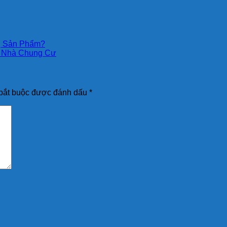
g Sản Phẩm?
a Nhà Chung Cư
bắt buộc được đánh dấu
*