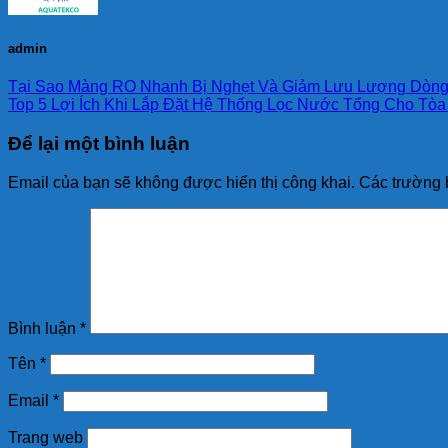
admin
Tại Sao Màng RO Nhanh Bị Nghẹt Và Giảm Lưu Lượng Dòn
Top 5 Lợi Ích Khi Lắp Đặt Hệ Thống Lọc Nước Tổng Cho Tò
Để lại một bình luận
Email của bạn sẽ không được hiển thị công khai.
Các trường 
Bình luận
*
Tên
*
Email
*
Trang web