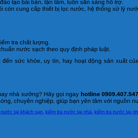
 đào tạo bài bản, tận tâm, luôn sẵn sàng hỗ trợ.
tôi còn cung cấp thiết bị lọc nước, hệ thống xử lý 
ểm tra chất lượng.
chuẩn nước sạch theo quy định pháp luật.
ến sức khỏe, uy tín, hay hoạt động sản xuất củ
, hay nhà xưởng? Hãy gọi ngay
hotline 0909.407.54
óng, chuyên nghiệp, giúp bạn yên tâm với nguồn n
a nước tại khách sạn
,
kiểm tra nước tại nhà
,
kiểm tra nước tại n