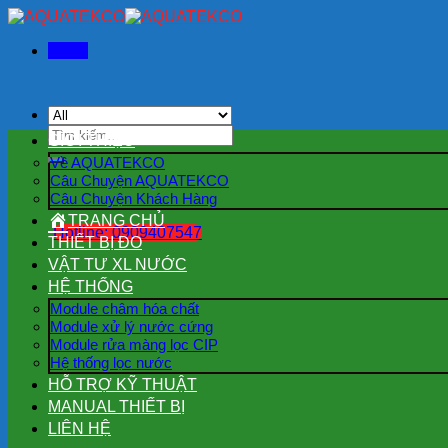
Skip
to
Menu
content
Tìm
GIỚI THIỆU
kiếm:
Về AQUATEKCO
Câu Chuyện AQUATEKCO
Câu Chuyện Khách Hàng
TRANG CHỦ
Hotline: 0909407547
THIẾT BỊ ĐO
VẬT TƯ XL NƯỚC
HỆ THỐNG
Module châm hóa chất
Module xử lý nước cứng
Module rửa màng lọc CIP
Hệ thống lọc nước
HỖ TRỢ KỸ THUẬT
MANUAL THIẾT BỊ
LIÊN HỆ