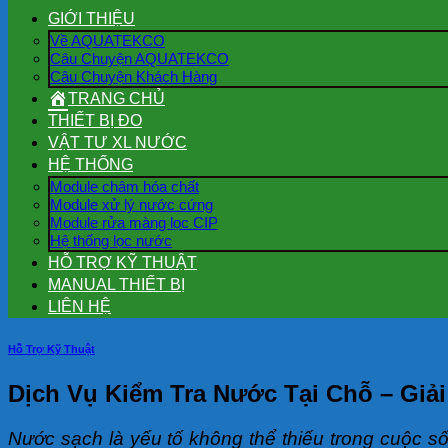
GIỚI THIỆU
Về AQUATEKCO
Câu Chuyện AQUATEKCO
Câu Chuyện Khách Hàng
TRANG CHỦ
THIẾT BỊ ĐO
VẬT TƯ XL NƯỚC
HỆ THỐNG
Module châm hóa chất
Module xử lý nước cứng
Module rửa màng lọc CIP
Hệ thống lọc nước
HỖ TRỢ KỸ THUẬT
MANUAL THIẾT BỊ
LIÊN HỆ
Hỗ Trợ Kỹ Thuật
Dịch Vụ Kiểm Tra Nước Tại Chỗ – Gi
Nước sạch là yếu tố không thể thiếu trong cuộc số